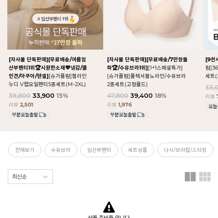
[자사몰 단독판매][무료배송/여름임
[자사몰 단독판매][무료배송/7만장돌
[9천
산부팬티1위🏆시원한소재💙냉감/쿨
파🏆/수유브라1위]
[1+1스페셜특가]
럼]3
인견/아쿠아/텐셀]
[슈가플럼]햄라인
[슈가플럼]플렉서블노라인/수유브라
세트(
누디 V랩요일팬티5종세트(M-2XL)
2종세트(고정몰드)
33,
39,800
33,900
15%
47,800
39,400
18%
리뷰
리뷰
2,501
리뷰
1,976
전체보기
수유브라
임산부팬티
세트상품
나시/브라탑/스타킹
상품 준비중 입니다.