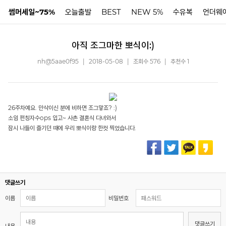
썸머세일~75%
오늘출발
BEST
NEW 5%
수유복
언더웨
아직 조그마한 뽀식이:)
N
nh@5aae0f95
|
2018-05-08
|
조회수 576
|
추천수 1
26주차예요. 만삭이신 분에 비하면 조그맣죠? :)
소임 펀칭자수ops 입고~ 사촌 결혼식 다녀와서
잠시 나들이 즐기던 때에 우리 뽀식이랑 한컷 찍었습니다.
댓글쓰기
이름
비밀번호
댓글쓰기
내용