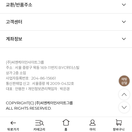
교환/반품주소
고객센터
계좌정보
(주)씨엔케이인사이트그룹
주소 : 서울 중랑구 묵동 169-11번지 BYC위더스빌
상가 2층 소임
사업자등록번호 : 204-86-15661
통신판매업 신고 : 서울중랑 제 2009-0432호
대표 : 안용찬
개인정보관리책임자 : 박은경
COPYRIGHT(C) (주)씨엔케이인사이트그룹
ALL RIGHTS RESERVED.
사업자정보확인
이용약관
개인정보처리방침
KB에스크로
PC 버전
뒤로가기
카테고리
홈
마이
장바구니