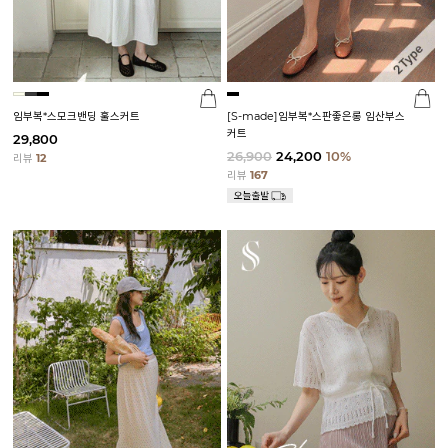
임부복*스모크밴딩 훌스커트
[S-made]임부복*스판좋은롱 임산부스
커트
29,800
26,900
24,200
10%
리뷰
12
리뷰
167