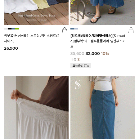
임부복*커버A라인 스트링밴딩 스커트(2
[리오셀/플레어/입체형심리스]
[S-mad
사이즈)
e]임부복*리오셀후들플레어 임산부스커
트
26,900
35,600
32,000
10%
리뷰
2