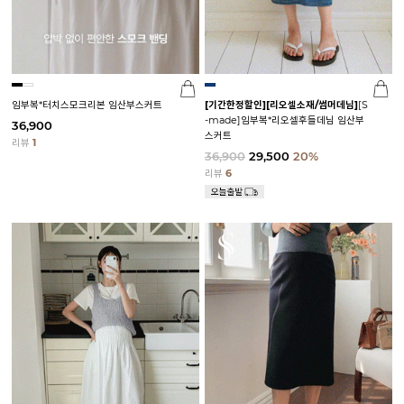
임부복*터치스모크리본 임산부스커트
[기간한정할인]
[리오셀소재/썸머데님]
[S
-made]임부복*리오셀후들데님 임산부
36,900
스커트
리뷰
1
36,900
29,500
20%
리뷰
6