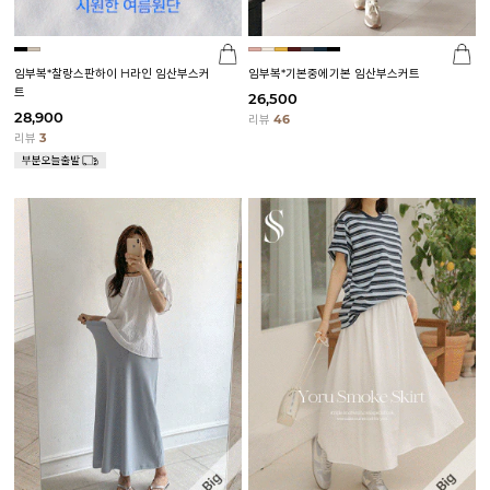
임부복*찰랑스판하이 H라인 임산부스커
임부복*기본중에기본 임산부스커트
트
26,500
28,900
리뷰
46
리뷰
3