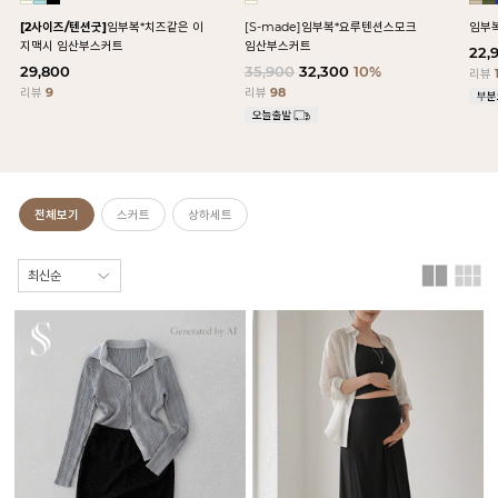
[2사이즈/텐션굿]
임부복*치즈같은 이
[S-made]임부복*요루텐션스모크
임부
지맥시 임산부스커트
임산부스커트
22,
29,800
35,900
32,300
10%
리뷰
리뷰
9
리뷰
98
전체보기
스커트
상하세트