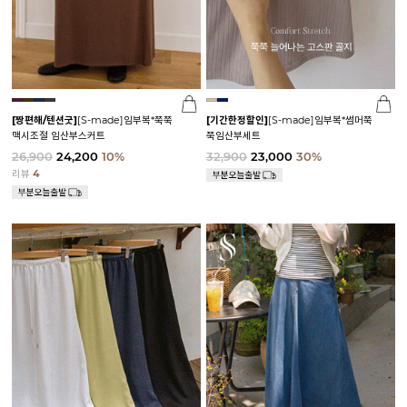
[짱편해/텐션굿]
[S-made]임부복*쭉쭉
[기간한정할인]
[S-made]임부복*썸머쭉
맥시조절 임산부스커트
쭉임산부세트
26,900
24,200
10%
32,900
23,000
30%
리뷰
4