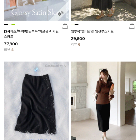
[2사이즈/하객룩]
임부복*차르광택 새틴
임부복*썸머캉캉 임산부스커트
스커트
29,800
37,900
리뷰
6
리뷰
4