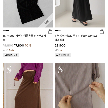
[S-made]임부복*심플롱롱 임산부스커
임부복*라이트모달 임산부스커트(하프심
트
리스복대)
19,800
17,800
10%
23,900
리뷰
455
리뷰
4