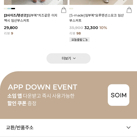
[2사이즈/텐션굿]
임부복*치즈같은 이지
[S-made]임부복*요루텐션스모크 임산
맥시 임산부스커트
부스커트
29,800
35,900
32,300
10%
리뷰
9
리뷰
98
더보기
교환/반품주소