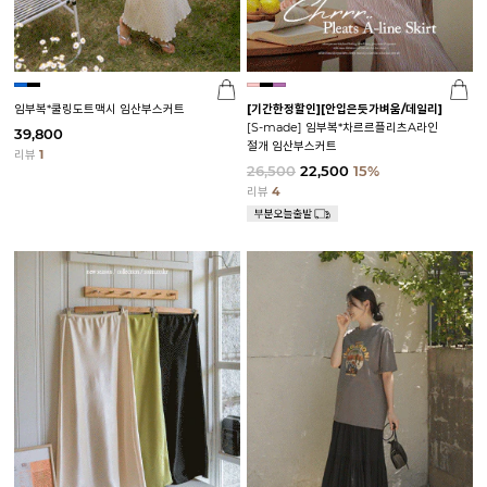
임부복*쿨링도트맥시 임산부스커트
[기간한정할인]
[안입은듯가벼움/데일리]
[S-made] 임부복*차르르플리츠A라인
39,800
절개 임산부스커트
리뷰
1
26,500
22,500
15%
리뷰
4