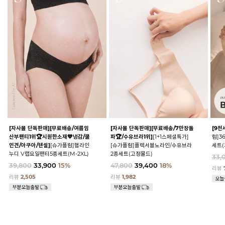
[자사몰 단독판매][무료배송/여름임
[자사몰 단독판매][무료배송/7만장돌
[9천
산부팬티1위🏆시원한소재💙냉감/쿨
파🏆/수유브라1위]
[1+1스페셜특가]
럼]3
인견/아쿠아/텐셀]
[슈가플럼]햄라인
[슈가플럼]플렉서블노라인/수유브라
세트(
누디 V랩요일팬티5종세트(M-2XL)
2종세트(고정몰드)
33,
39,800
33,900
15%
47,800
39,400
18%
리뷰
리뷰
2,505
리뷰
1,982