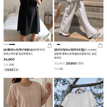
[숏/롱/바스락/재구매템✨]
임부복*라이
[텐션굿/엠보소재/허리조절]
[S-made]
트바스락조절 임산부원피스
임부복*찰랑소프트엠보조절와이드 임산
부바지
34,600
32,900
29,600
10%
리뷰
278
리뷰
62