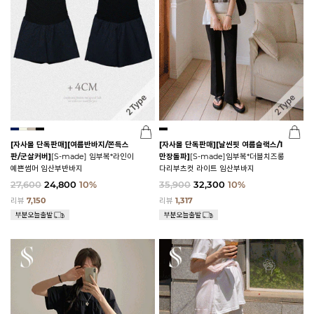
[자사몰 단독판매][여름반바지/쫀득스
[자사몰 단독판매][날씬핏 여름슬랙스/1
판/군살커버]
[S-made] 임부복*라인이
만장돌파]
[S-made]임부복*더블치즈롱
예쁜썸머 임산부반바지
다리부츠컷 라이트 임산부바지
27,600
24,800
10%
35,900
32,300
10%
리뷰
7,150
리뷰
1,317