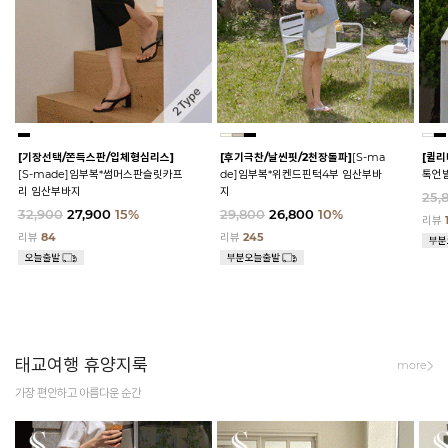
[기장선택/쫀득스판/입체형심리스]
[후기극찬/날씬핏/2천장돌파]
[S-ma
[퀼리
[S-made]임부복*썸머스판슬릿카프
de]임부복*위켄드핀턱4부 임산부바
톡언
리 임산부바지
지
25,
32,900
27,900
15%
29,800
26,800
10%
리뷰
리뷰
84
리뷰
245
태교여행 휴양지룩
more
가장 편안하고 아름다운 순간