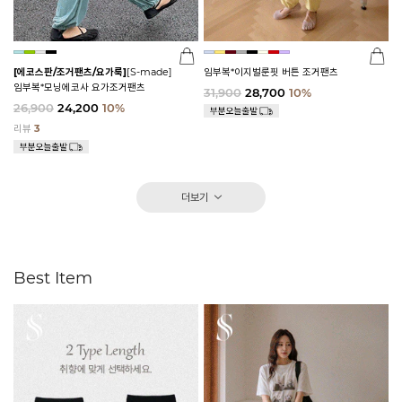
[에코스판/조거팬츠/요가룩]
[S-made]
임부복*이지벌룬핏 버튼 조거팬츠
임부복*모닝에코사 요가조거팬츠
31,900
28,700
10%
26,900
24,200
10%
리뷰
3
더보기
Best Item