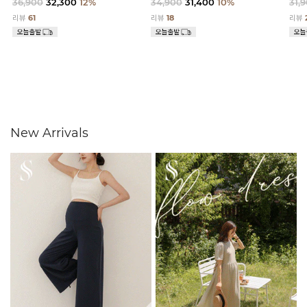
36,900
32,300
12%
34,900
31,400
10%
31,
리뷰
61
리뷰
18
리뷰
New Arrivals