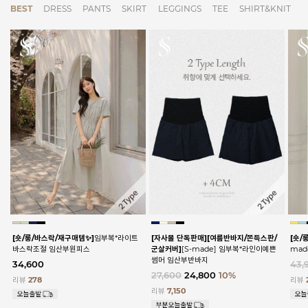
BEST
DRESS
PANTS
SKIRT
LEGGINGS
TEE
SHIRT&KNIT
[숏/롱/바스락/재구매템✨]
임부복*라이트
[자사몰 단독판매][여름반바지/쫀득스판/
[숏/
바스락조절 임산부원피스
군살커버]
[S-made] 임부복*라인이예쁜
ma
썸머 임산부반바지
34,600
43,
27,600
24,800
10%
리뷰
278
리뷰
리뷰
7,150