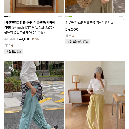
[기간한정할인]
[시어서커쿨원단/개미허
임부복*에스핀턱오픈롱 임산부원피스
리핏]
[S-made]임부복*고실고실요루라
34,900
운드넥 임산부원피스(수유가능)
리뷰
3
48,400
41,100
15%
리뷰
4