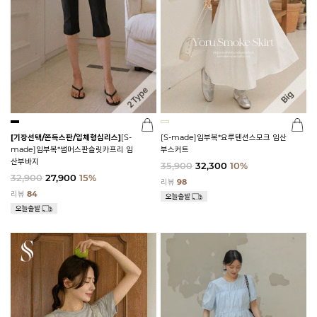
[기장선택/쫀득스판/입체형심리스]
[S-
[S-made]임부복*요루텐션스모크 임산
made]임부복*썸머스판슬릿카프리 임
부스커트
산부바지
35,900
32,300
10%
32,900
27,900
15%
리뷰
98
리뷰
84