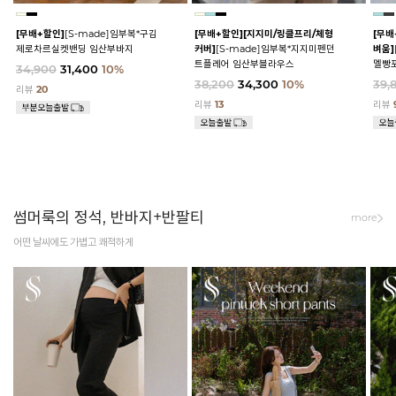
[무배+할인]
[S-made]임부복*구김
[무배+할인]
[지지미/링클프리/체형
[무배
제로차르실켓밴딩 임산부바지
커버]
[S-made]임부복*지지미펜던
벼움]
트플레어 임산부블라우스
멜빵
34,900
31,400
10%
38,200
34,300
10%
39,
리뷰
20
리뷰
13
리뷰
썸머룩의 정석, 반바지+반팔티
more
어떤 날씨에도 가볍고 쾌적하게