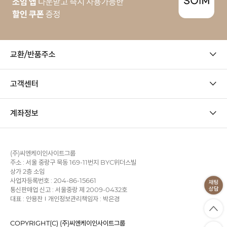
교환/반품주소
고객센터
계좌정보
(주)씨엔케이인사이트그룹
주소 : 서울 중랑구 묵동 169-11번지 BYC위더스빌
상가 2층 소임
사업자등록번호 : 204-86-15661
통신판매업 신고 : 서울중랑 제 2009-0432호
대표 : 안용찬
개인정보관리책임자 : 박은경
COPYRIGHT(C) (주)씨엔케이인사이트그룹