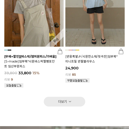
[무배+할인]
[바스락/썸머원피스/가벼움]
[반응폭발🎉/시원한소재/핏극찬]임부복*
[S-made]임부복*시원바스락멜빵포인
미니프릴 반팔블라우스
트 임산부원피스
24,900
39,800
33,800
15%
리뷰
85
리뷰
9
더보기