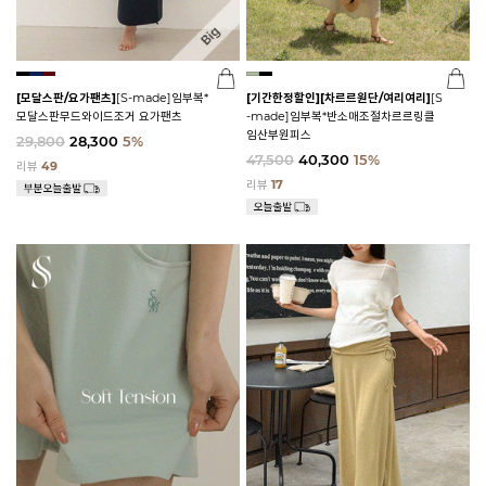
[모달스판/요가팬츠]
[S-made]임부복*
[기간한정할인]
[차르르원단/여리여리]
[S
모달스판무드와이드조거 요가팬츠
-made]임부복*반소매조절차르르링클
임산부원피스
29,800
28,300
5%
47,500
40,300
15%
리뷰
49
리뷰
17