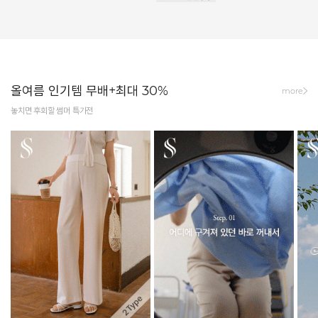
올여름 인기템 무배+최대 30%
more
놓치면 후회할 썸머 특가전