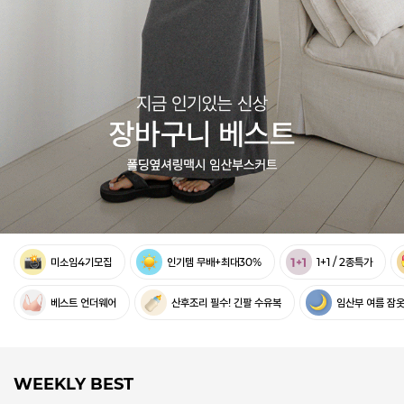
미소임4기모집
인기템 무배+최대30%
1+1 / 2종특가
베스트 언더웨어
산후조리 필수! 긴팔 수유복
임산부 여름 잠
WEEKLY BEST