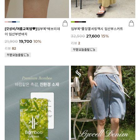
[갓성비/여름교복템💙]
임부복*에브리데
임부복*폴딩옆셔링맥시 임산부스커트
이 임산부반바지
32,500
27,600
15%
21,900
19,700
10%
리뷰
2
리뷰
82