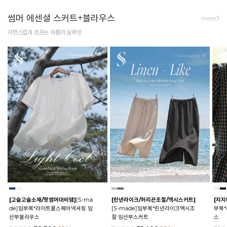
썸머 에센셜 스커트+블라우스
more
자연스럽게 흐르는 여름의 실루엣
[고슬고슬소재/핫썸머대비템]
[S-ma
[린넨라이크/허리끈조절/맥시스커트]
[지지
de]임부복*라이트쿨스퀘어넥셔링 임
[S-made]임부복*린넨라이크맥시조
부복
산부블라우스
절 임산부스커트
스