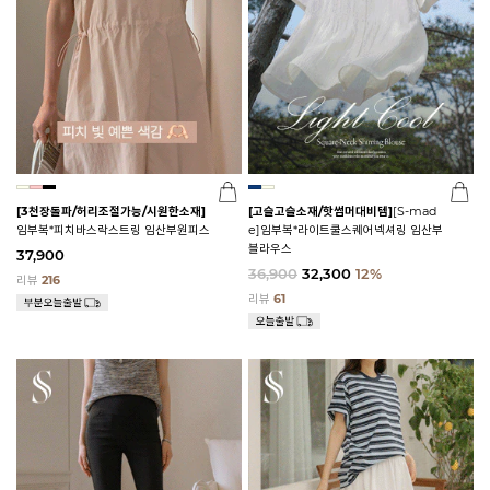
[3천장돌파/허리조절가능/시원한소재]
[고슬고슬소재/핫썸머대비템]
[S-mad
임부복*피치바스락스트링 임산부원피스
e]임부복*라이트쿨스퀘어넥셔링 임산부
블라우스
37,900
36,900
32,300
12%
리뷰
216
리뷰
61