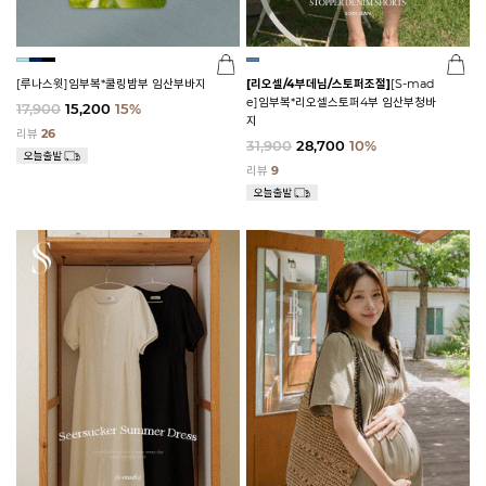
[루나스윗]임부복*쿨링밤부 임산부바지
[리오셀/4부데님/스토퍼조절]
[S-mad
e]임부복*리오셀스토퍼4부 임산부청바
17,900
15,200
15%
지
리뷰
26
31,900
28,700
10%
리뷰
9