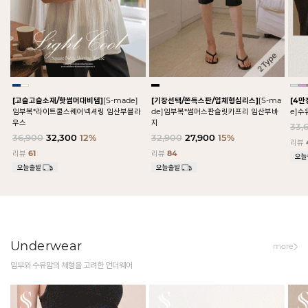
[고슬고슬소재/핫썸머대비템]
[S-made]
[기장선택/쫀득스판/입체형심리스]
[S-ma
[4만
임부복*라이트쿨스퀘어넥셔링 임산부블라
de]임부복*썸머스판슬릿카프리 임산부바
e]수
우스
지
33,
36,900
32,300
12%
32,900
27,900
15%
리뷰
리뷰
61
리뷰
84
Underwear
more
임부와 수유맘의 체형을 고려한 언더웨어