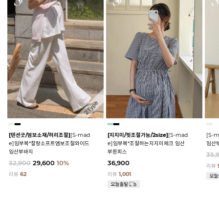
[텐션굿/엠보소재/허리조절]
[S-mad
[지지미/핏조절가능/2size]
[S-mad
[S-
e]임부복*찰랑소프트엠보조절와이드
e]임부복*조절하는지지미체크 임산
임산
임산부바지
부원피스
35,
32,900
29,600
10%
36,900
리뷰
리뷰
62
리뷰
1,001