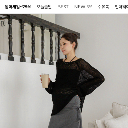
썸머세일~75%
오늘출발
BEST
NEW 5%
수유복
언더웨
N