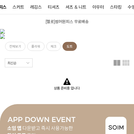
피스
스커트
레깅스
티셔츠
셔츠 & 니트
아우터
스타킹
수
[헬로]썸머원피스 무료배송
N
전체보기
플라워
체크
도트
상품 준비중 입니다.