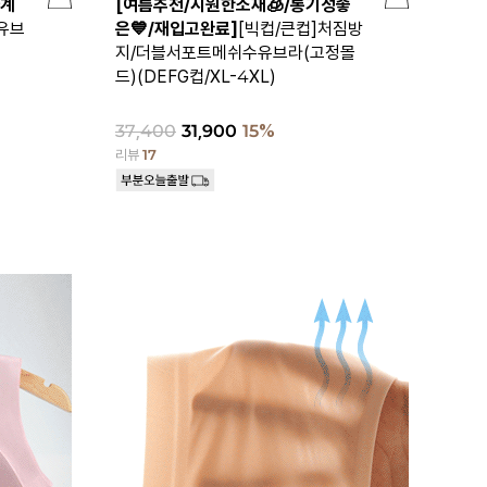
사계
[여름추천/시원한소재🧊/통기성좋
유브
은💙/재입고완료]
[빅컵/큰컵]처짐방
지/더블서포트메쉬수유브라(고정몰
드)(DEFG컵/XL-4XL)
37,400
31,900
15%
리뷰
17