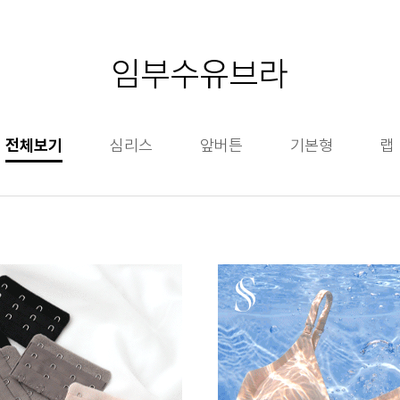
임부수유브라
전체보기
심리스
앞버튼
기본형
랩