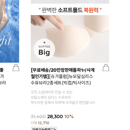
성좋
[무료배송/20만장판매돌파✨/사계
슈가
절인기템]
[슈가플럼]뉴모달심리스
브라
수유브라2종세트(빅컵/빅사이즈)
오직 소임에서만 만날 수 있는
모달소재의 심리스 수유브라
부드러운 감촉이 피부에 자극없이 편안합니다.
31,400
28,300
10%
리뷰
12,710