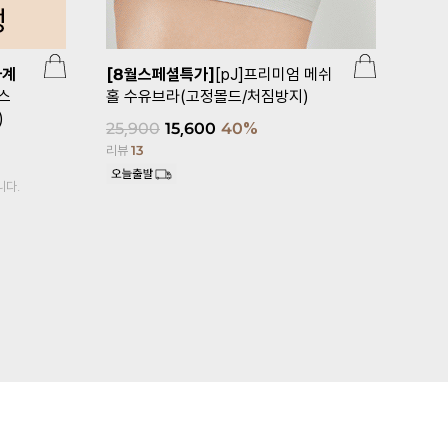
사계
[8월스페셜특가]
[pJ]프리미엄 메쉬
스
홀 수유브라(고정몰드/처짐방지)
)
[무료배송/
25,900
15,600
40%
미엄서포트
리뷰
13
(고정몰드)(
니다.
64,600
4
리뷰
11