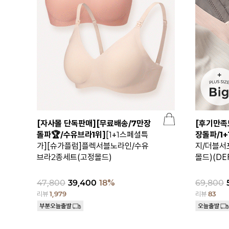
[자사몰 단독판매][무료배송/7만장
[후기만족
돌파🏆/수유브라1위]
[1+1스페셜특
장돌파/1+
가][슈가플럼]플렉서블노라인/수유
지/더블서
브라2종세트(고정몰드)
몰드)(DEF
47,800
39,400
18%
69,800
리뷰
1,979
리뷰
83