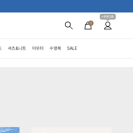
+쿠폰2종
0
츠
셔츠&니트
아우터
수영복
SALE