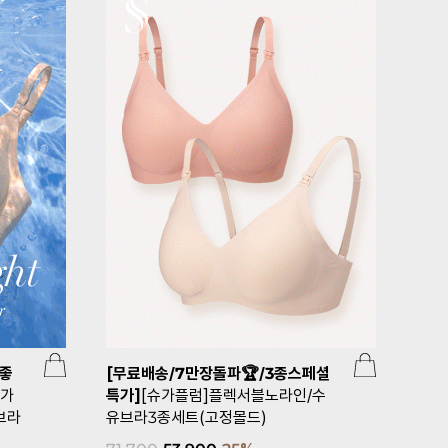
성좋
[무료배송/7만장돌파🏆/3종스페셜
[2만장돌
슈가
특가]
[슈가플럼]플렉서블노라인/수
버튼3단 
브라
유브라3종세트(고정몰드)
OK)