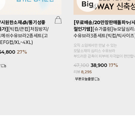
/시원한소재🧊/통기성좋
[무료배송/20만장판매돌파✨/
특가]
[빅컵/큰컵]처짐방지/
절인기템]
[슈가플럼]뉴모달심리
트메쉬수유브라2종세트(고
수유브라3종세트(빅컵/빅사이즈
EFG컵/XL-4XL)
오직 소임에서만 만날 수 있는
모달소재의 심리스 수유브라
54,800
27%
부드러운 감촉이 피부에 자극없이 편안합
47,100
38,900
17%
리뷰
8,295