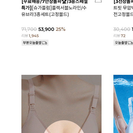
[무료배송/7만장돌파🏆/3종스페셜
[3천장돌
특가]
[슈가플럼]플렉서블노라인/수
트핏 무압
유브라3종세트(고정몰드)
전고정몰드)
71,700
53,900
25%
30,400
리뷰
1,945
리뷰
72