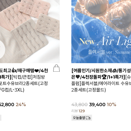
도최고👍/재구매템❤️/4천
[여름인기/시원한소재🧊/통기
1특가]
[빅컵/큰컵]처짐방
은💙/4천장돌파🏆/1+1특가]
[
포트수유브라2종세트(고정
플럼]플렉서블/에어라이트 수유
G컵/L-3XL)
2종세트(고정몰드)
52,800
24%
43,800
39,400
10%
리뷰
129