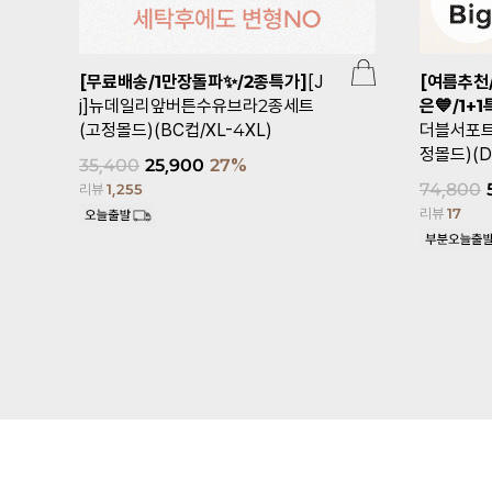
[무료배송/1만장돌파✨/2종특가]
[J
[여름추천
j]뉴데일리앞버튼수유브라2종세트
은💙/1+1
(고정몰드)(BC컵/XL-4XL)
더블서포
정몰드)(D
35,400
25,900
27%
74,800
리뷰
1,255
리뷰
17