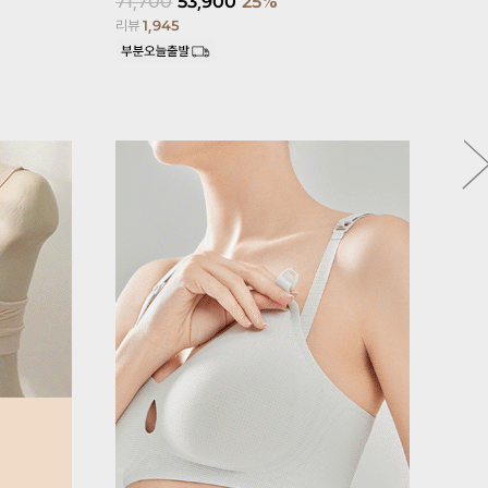
71,700
53,900
25%
25,800
1
리뷰
1,945
리뷰
1,680