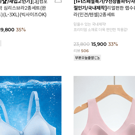
파🏆/재입고인기]
[Jj]컴포
[1+1스페셜특가/7천장돌파✨/
박 심리스브라2종세트(완
절인기/국내제작]
리얼편한 랩수
(L-3XL)(빅사이즈OK)
라(인견/텐셀)2종세트
믿을수 있는 국내제작!
19,800
35%
프리미엄 소재로 더욱 편안한 착용감!
23,800
15,900
33%
리뷰
506