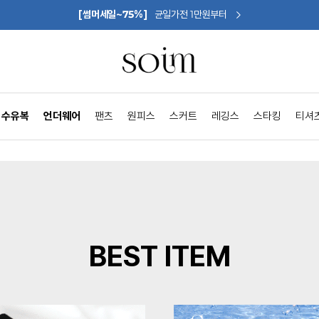
[썸머세일~75%]
균일가전 1만원부터
수유복
언더웨어
팬츠
원피스
스커트
레깅스
스타킹
티셔
BEST ITEM