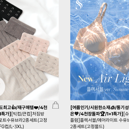
도최고👍/재구매템❤️/4천
[여름인기/시원한소재🧊/통기
1특가]
[빅컵/큰컵]처짐방
은💙/4천장돌파🏆/1+1특가]
[
포트수유브라2종세트(고정
플럼]플렉서블/에어라이트 수유
G컵/L-3XL)
2종세트(고정몰드)