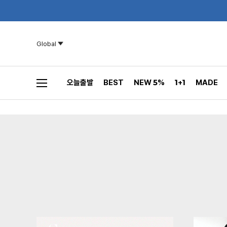
Global
오늘출발
BEST
NEW 5%
1+1
MADE