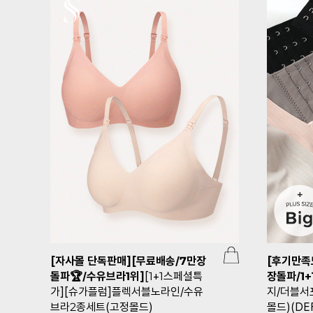
[자사몰 단독판매][무료배송/7만장
[후기만족
돌파🏆/수유브라1위]
[1+1스페셜특
장돌파/1+
가][슈가플럼]플렉서블노라인/수유
지/더블서
브라2종세트(고정몰드)
몰드)(DEF