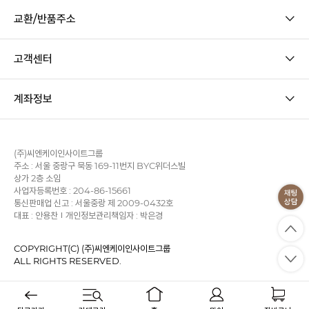
교환/반품주소
고객센터
계좌정보
(주)씨엔케이인사이트그룹
주소 : 서울 중랑구 묵동 169-11번지 BYC위더스빌
상가 2층 소임
사업자등록번호 : 204-86-15661
통신판매업 신고 : 서울중랑 제 2009-0432호
대표 : 안용찬
개인정보관리책임자 : 박은경
COPYRIGHT(C) (주)씨엔케이인사이트그룹
ALL RIGHTS RESERVED.
사업자정보확인
이용약관
개인정보처리방침
KB에스크로
PC 버전