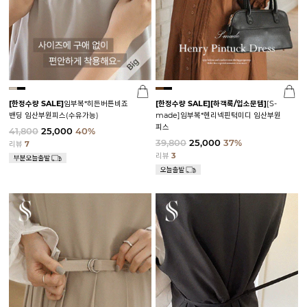
[한정수량 SALE]
임부복*히든버튼비죠
[한정수량 SALE]
[하객룩/입소문템]
[S-
밴딩 임산부원피스(수유가능)
made]임부복*헨리넥핀턱미디 임산부원
피스
41,800
25,000
40%
39,800
25,000
37%
리뷰
7
리뷰
3