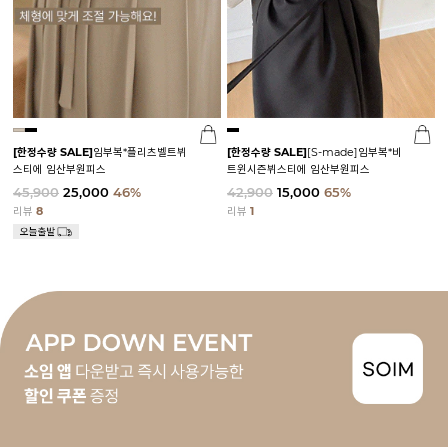
[한정수량 SALE]
임부복*플리츠벨트뷔
[한정수량 SALE]
[S-made]임부복*비
스티에 임산부원피스
트윈시즌뷔스티에 임산부원피스
45,900
25,000
46%
42,900
15,000
65%
리뷰
8
리뷰
1