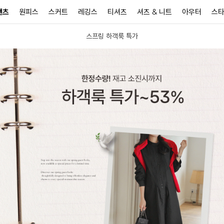
팬츠
원피스
스커트
레깅스
티셔츠
셔츠 & 니트
아우터
스
스프링 하객룩 특가
N