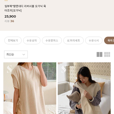
임부복*맘앤대디 리버시블 오가닉 육
아조끼[오가닉]
25,900
리뷰
36
전체보기
수유상의
수유원피스
상,하의세트
수유나시
육아