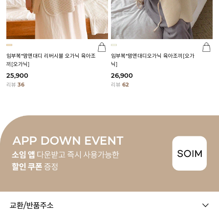
임부복*맘앤대디 리버시블 오가닉 육아조
임부복*맘앤대디오가닉 육아조끼[오가
끼[오가닉]
닉]
25,900
26,900
리뷰
36
리뷰
62
교환/반품주소