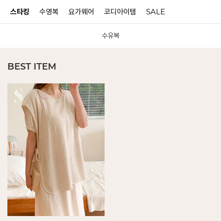
터
스타킹
수영복
요가웨어
코디아이템
SALE
수유복
N
BEST ITEM