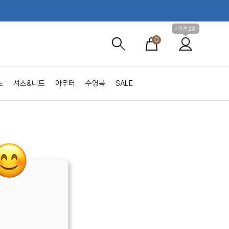
+쿠폰2종
0
츠
셔츠&니트
아우터
수영복
SALE