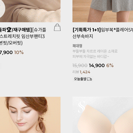
돌파🏆/재구매템]
[슈가플
[기획특가 1+1]
임부복*플레어5
도스트레치핏 임산부팬티3
산부속바지
본핏/오버핏)
복대형
부들부들 차르르 레이온 소재로
7,900
10%
피부에 자극없는 바디감~
15,900
14,900
6%
리뷰
1,424