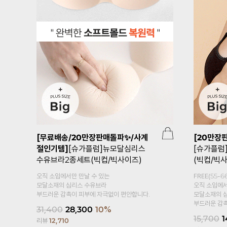
[무료배송/20만장판매돌파✨/사계
[20만장
절인기템]
[슈가플럼]뉴모달심리스
[슈가플럼
수유브라2종세트(빅컵/빅사이즈)
(빅컵/빅
오직 소임에서만 만날 수 있는
FREE(55-66
모달소재의 심리스 수유브라
오직 소임에서
부드러운 감촉이 피부에 자극없이 편안합니다.
모달소재의 
부드러운 감촉
31,400
28,300
10%
15,700
1
리뷰
12,710