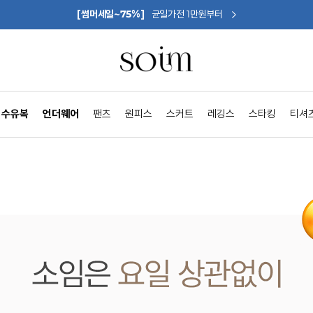
[썸머세일~75%]
균일가전 1만원부터
수유복
언더웨어
팬츠
원피스
스커트
레깅스
스타킹
티셔