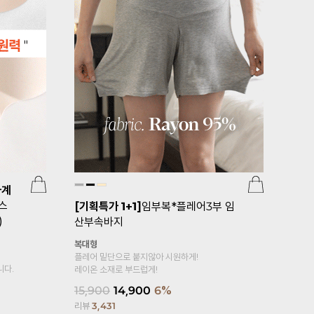
사계
스
[기획특가 1+1]
임부복*플레어3부 임
[무료배송/
)
산부속바지
부스타킹(1
복대형
플레어 밑단으로 붙지않아 시원하게!
24,200
1
니다.
레이온 소재로 부드럽게!
리뷰
103
15,900
14,900
6%
리뷰
3,431