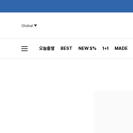
Global
오늘출발
BEST
NEW 5%
1+1
MADE