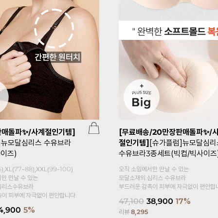
판매돌파✨/사계절인기템]
[무료배송/20만장판매돌파✨/
]뉴모달심리스 수유브라
절인기템]
[슈가플럼]뉴모달심리
사이즈)
수유브라3종세트(빅컵/빅사이즈
),XL(77-88),XXL(99-100)
오직 소임에서만 만날 수 있는
만 만날 수 있는
모달소재의 심리스 수유브라
심리스수유브라
부드러운 감촉이 피부에 자극없이 편안합
이 피부에 자극없이 편안합니다.
47,100
38,900
17%
4,900
5%
리뷰
8,295