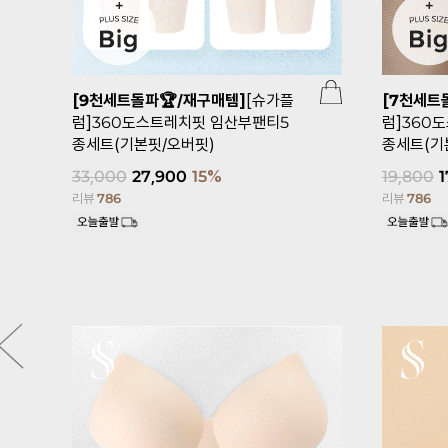
[9천세트돌파🏆/재구매템]
[슈가플
[7천세트
럼]360도스트레치핏 임산부팬티5
럼]360
종세트(기본핏/오버핏)
종세트(기
33,000
27,900
15%
19,800
1
리뷰
786
리뷰
786