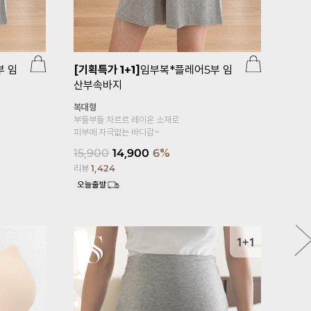
부 임
[기획특가 1+1]
임부복*플레어5부 임
[무료배송
산부속바지
템]
[슈가플
종세트(V랩
복대형
부들부들 차르르 레이온 소재로
42,500
3
피부에 자극없는 바디감~
리뷰
1,247
15,900
14,900
6%
리뷰
1,424