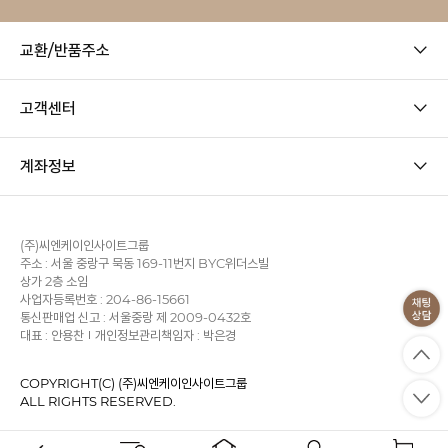
교환/반품주소
고객센터
계좌정보
(주)씨엔케이인사이트그룹
주소 : 서울 중랑구 묵동 169-11번지 BYC위더스빌
상가 2층 소임
사업자등록번호 : 204-86-15661
통신판매업 신고 : 서울중랑 제 2009-0432호
대표 : 안용찬
개인정보관리책임자 : 박은경
COPYRIGHT(C) (주)씨엔케이인사이트그룹
ALL RIGHTS RESERVED.
사업자정보확인
이용약관
개인정보처리방침
KB에스크로
PC 버전