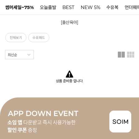
썸머세일~75%
오늘출발
BEST
NEW 5%
수유복
언더웨
[출산육아]
N
전체보기
수유패드
상품 준비중 입니다.