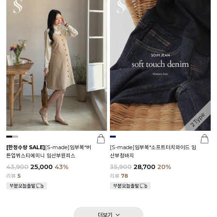
[한정수량 SALE]
[S-made]임부복*버
[S-made]임부복*소프트터치와이드 임
튼업뷔스티에미니 임산부원피스
산부청바지
43,900
25,000
43%
35,900
28,700
20%
리뷰
5
리뷰
78
더보기