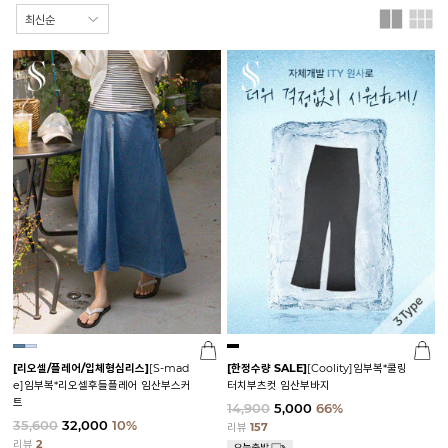
[리오셀/플레어/입체형심리스]
[S-mad
[한정수량 SALE]
[Coolity]임부복*쿨링
e]임부복*리오셀후들플레어 임산부스커
터치부츠컷 임산부바지
트
14,900
5,000
66%
35,600
32,000
10%
리뷰
157
리뷰
2