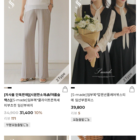
[자사몰 단독판매][시원한소재🧊/여름슬
[S-made]임부복*업텐션플레어뷔스티
랙스]
[S-made]임부복*쿨라이트쫀득세
에 임산부원피스
미부츠컷 임산부바지
39,800
34,900
31,400
10%
리뷰
5
리뷰
171