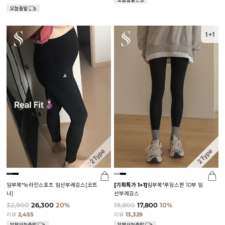
임부복*뉴라인스포츠 임산부레깅스[코트
[기획특가 1+1]
임부복*푸딩스판 10부 임
나]
산부레깅스
32,900
26,300
20%
19,800
17,800
10%
리뷰
2,455
리뷰
13,329