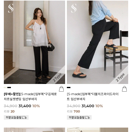
[무배+할인]
[S-made]임부복*구김제로
[S-made]임부복*더블치즈와이드라이
차르실켓밴딩 임산부바지
트 임산부바지
34,900
31,400
10%
34,900
31,400
10%
리뷰
20
리뷰
700