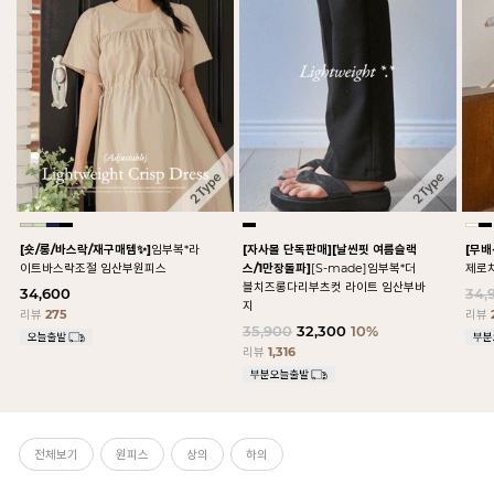
[숏/롱/바스락/재구매템✨]
임부복*라
[자사몰 단독판매][날씬핏 여름슬랙
[무배
이트바스락조절 임산부원피스
스/1만장돌파]
[S-made]임부복*더
제로
블치즈롱다리부츠컷 라이트 임산부바
34,600
34,
지
리뷰
275
리뷰
35,900
32,300
10%
리뷰
1,316
전체보기
원피스
상의
하의