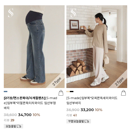
[2기장/면스판복대/사계절팬츠]
[S-mad
[S-made]임부복*모찌쫀득세미와이드
e]임부복*리얼쫀득터치와이드 임산부청
임산부바지
바지
36,900
33,200
10%
38,600
34,700
10%
리뷰
41
리뷰
29