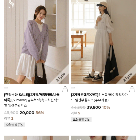
[한정수량 SALE]
[2기장/체형커버/나들
[2기장선택/자가드]
임부복*메이캉캉자가
이룩]
[S-made]임부복*촉촉터치핀턱프
드 임산부원피스(수유가능)
릴 임산부원피스
44,300
39,800
10%
45,900
20,000
56%
리뷰
5
리뷰
2