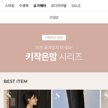
터
스타킹
수영복
요가웨어
코디아이템
SALE
컨셉샵
N
BEST ITEM