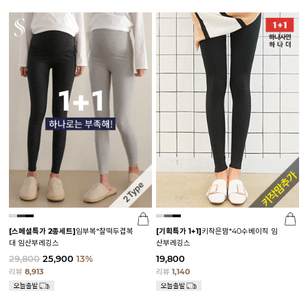
[스페셜특가 2종세트]
임부복*찰떡두겹복
[기획특가 1+1]
키작은맘*40수베이직 임
대 임산부레깅스
산부레깅스
29,800
25,900
13%
19,800
리뷰
8,913
리뷰
1,140