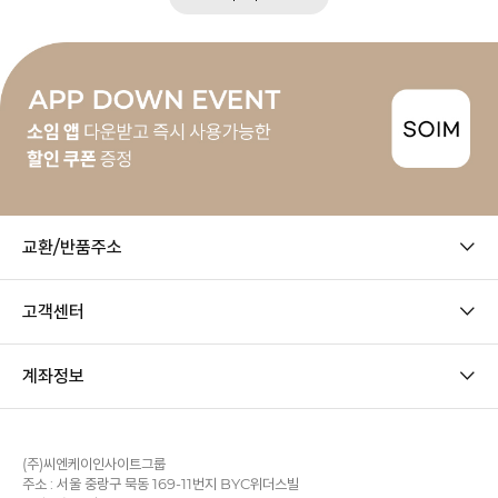
교환/반품주소
고객센터
계좌정보
(주)씨엔케이인사이트그룹
주소 : 서울 중랑구 묵동 169-11번지 BYC위더스빌