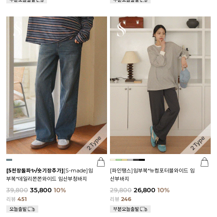
[5천장돌파✨/숏기장추가]
[S-made]임
[파인땡스]임부복*뉴컴포터블와이드 임
부복*데일리쫀쫀와이드 임산부청바지
산부바지
39,800
35,800
10%
29,800
26,800
10%
리뷰
451
리뷰
246