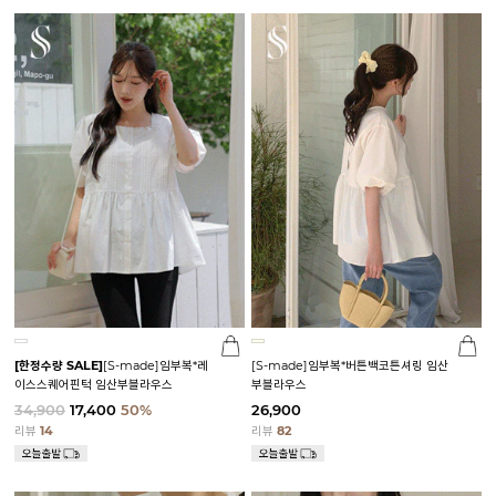
[한정수량 SALE]
[S-made]임부복*레
[S-made]임부복*버튼백코튼셔링 임산
이스스퀘어핀턱 임산부블라우스
부블라우스
34,900
17,400
50%
26,900
리뷰
14
리뷰
82