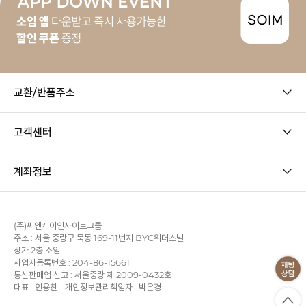
교환/반품주소
고객센터
계좌정보
(주)씨엔케이인사이트그룹
주소 : 서울 중랑구 묵동 169-11번지 BYC위더스빌
상가 2층 소임
사업자등록번호 : 204-86-15661
통신판매업 신고 : 서울중랑 제 2009-0432호
대표 : 안용찬
개인정보관리책임자 : 박은경