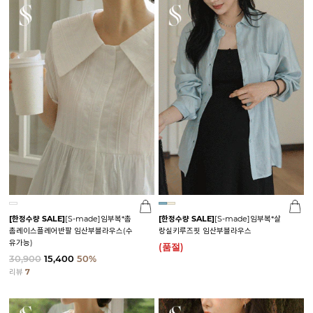
[한정수량 SALE]
[S-made]임부복*촘
[한정수량 SALE]
[S-made]임부복*살
촘레이스플레어반팔 임산부블라우스(수
랑실키루즈핏 임산부블라우스
유가능)
(품절)
30,900
15,400
50%
리뷰
7