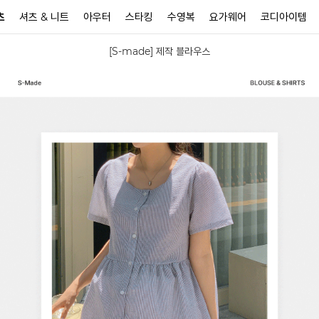
츠
셔츠 & 니트
아우터
스타킹
수영복
요가웨어
코디아이템
[S-made] 제작 블라우스
N