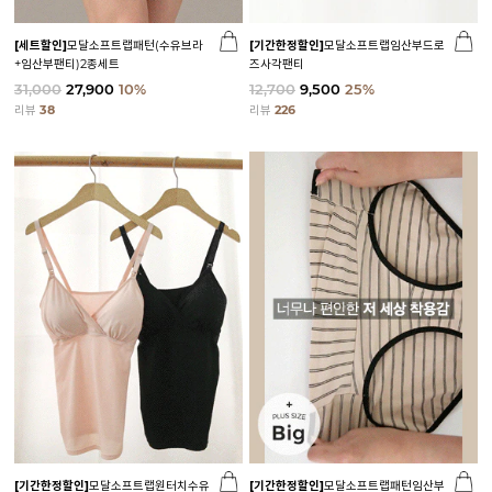
[세트할인]
모달소프트랩패턴(수유브라
[기간한정할인]
모달소프트랩임산부드로
+임산부팬티)2종세트
즈사각팬티
31,000
27,900
10%
12,700
9,500
25%
리뷰
38
리뷰
226
[기간한정할인]
모달소프트랩원터치수유
[기간한정할인]
모달소프트랩패턴임산부