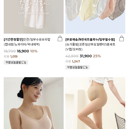
[기간한정할인]
인견/임부수유브라탑
[무료배송/9천세트돌파✨/임부필수템]
(캡내장/노와이어/국내제작)
[슈가플럼]코튼임산부요일팬티5종세트
(V랩/오버핏)
18,700
16,900
10%
42,500
31,900
25%
리뷰
1,019
리뷰
1,247