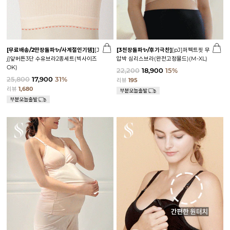
[무료배송/2만장돌파✨/사계절인기템]
[J
[3천장돌파✨/후기극찬]
[pJ]퍼펙트핏 무
j]앞버튼3단 수유브라2종세트(빅사이즈
압박 심리스브라(완전고정몰드)(M-XL)
OK)
22,200
18,900
15%
25,800
17,900
31%
리뷰
195
리뷰
1,680