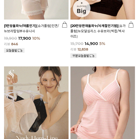
[1만장돌파✨/여름인기]
[슈가플럼]인견/
[20만장판매돌파✨/사계절인기템]
[슈가
뉴브라탑임부수유나시
플럼]뉴모달심리스 수유브라(빅컵/빅사
이즈)
19,900
17,900
10%
15,700
14,900
5%
리뷰
846
리뷰
12,838