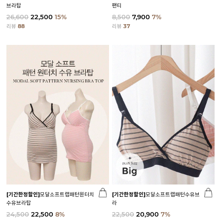
브라탑
팬티
26,600
22,500
15%
8,500
7,900
7%
리뷰
88
리뷰
37
[기간한정할인]
모달소프트랩패턴원터치
[기간한정할인]
모달소프트랩패턴수유브
수유브라탑
라
24,500
22,500
8%
22,500
20,900
7%