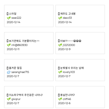
스마일
제주도 고내봉
ssse222
dazz33
2020-12-14
2020-12-14
보기만해도 기분좋아지는^^
아뵤!!!~~~~😁😁😁
nh@860930
j12212000
2020-12-11
2020-12-9
즐거운 얼집
눈빛발사 우리는 남매
saranghae715
lovely103
2020-12-7
2020-12-7
이쇼파구역의 주인공은 나야나!
몽실언니야♡
gkqrur
cliff46
2020-12-7
2020-12-6