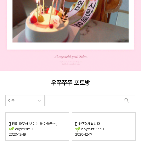
우쭈쭈쭈 포토방
정말 따뜻해 보이는 울 아들!!^^;;
우린형제랍니다
ka@f17b91
nh@5bf55991
2020-12-19
2020-12-17