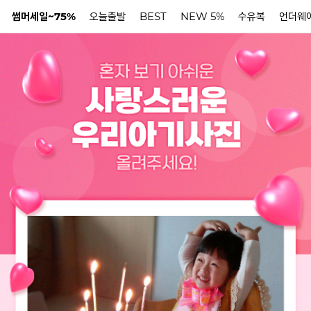
썸머세일~75%
오늘출발
BEST
NEW 5%
수유복
언더웨
N