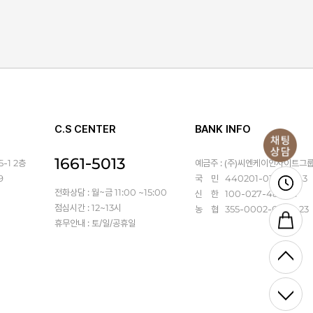
C.S CENTER
BANK INFO
1661-5013
-1 2층
예금주 : (주)씨엔케이인사이트그
9
국 민 440201-01-367143
전화상담 : 월~금 11:00 ~15:00
신 한 100-027-486931
점심시간 : 12~13시
농 협 355-0002-6470-23
휴무안내 : 토/일/공휴일