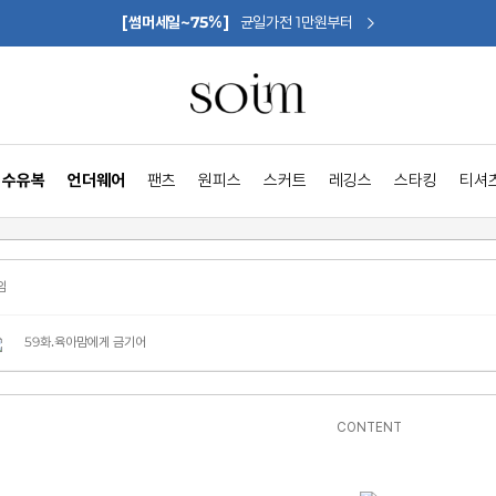
[썸머세일~75%]
균일가전 1만원부터
수유복
언더웨어
팬츠
원피스
스커트
레깅스
스타킹
티셔
임
59화.육아맘에게 금기어
CONTENT