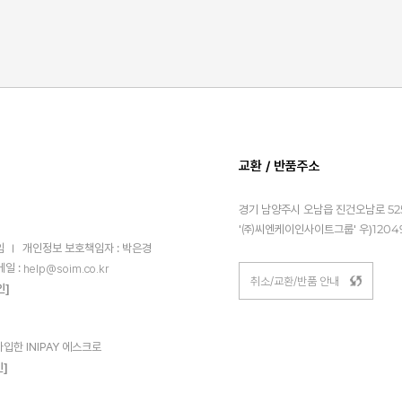
교환 / 반품주소
경기 남양주시 오남읍 진건오남로 525
'㈜씨엔케이인사이트그룹' 우)1204
임
개인정보 보호책임자 : 박은경
메일 :
help@soim.co.kr
취소/교환/반품 안내
인]
한 INIPAY 에스크로
인]