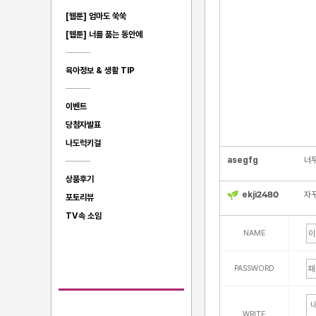
[웹툰] 엄마도 쑥쑥
[웹툰] 너를 품는 동안에
육아정보 & 생활 TIP
이벤트
당첨자발표
나도럭키걸
asegfg
너무
상품후기
ekji2480
자꾸
포토리뷰
TV속 소임
NAME
PASSWORD
WRITE