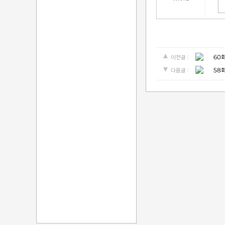
60
이전글 :
58
다음글 :