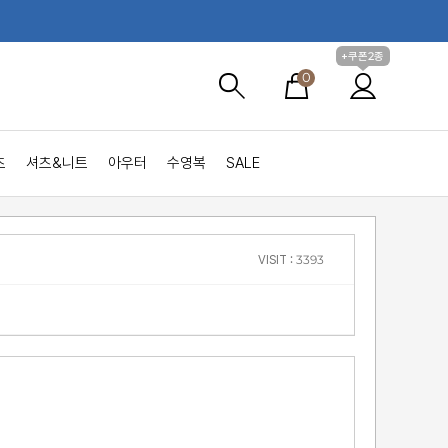
+쿠폰2종
0
츠
셔츠&니트
아우터
수영복
SALE
VISIT : 3393