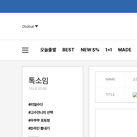
Global
오늘출발
BEST
NEW 5%
1+1
MADE
톡소임
소
NAME
TALK SOIM
TITLE
#리얼수다
#고수언니의 선택
#우쭈쭈 포토방
#D라인 뽐내기