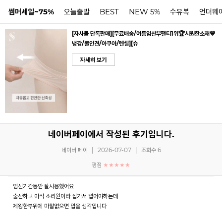
썸머세일~75%
오늘출발
BEST
NEW 5%
수유복
언더웨
[자사몰 단독판매][무료배송/여름임산부팬티1위🏆시원한소재💙
냉감/쿨인견/아쿠아/텐셀][슈
N
자세히 보기
네이버페이에서 작성된 후기입니다.
네이버 페이
|
2026-07-07
|
조회수 6
평점
★★★★★
임신기간동안 잘사용했어요
출산하고 아직 조리원이라 집가서 입어야하는데
제왕한부위에 마찰없으면 입을 생각입니다