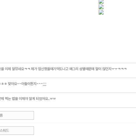
툰을 이제 알았네요ㅋㅋ 제가 임신했을때기억도나고 왜그리 성별때문에 말이 많던지ㅜㅜㅋㅋㅋ
ㅎㅎ 맞아요~~아들이뭔지~~~;;;;
제 먹는 법을 이제야 알게 되었어요..ㅠㅠ