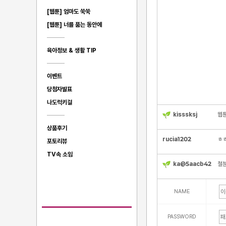
[웹툰] 엄마도 쑥쑥
[웹툰] 너를 품는 동안에
육아정보 & 생활 TIP
이벤트
당첨자발표
나도럭키걸
kisssksj
웹
상품후기
rucia1202
ㅎㅎ
포토리뷰
TV속 소임
ka@5aacb42
철분
NAME
PASSWORD