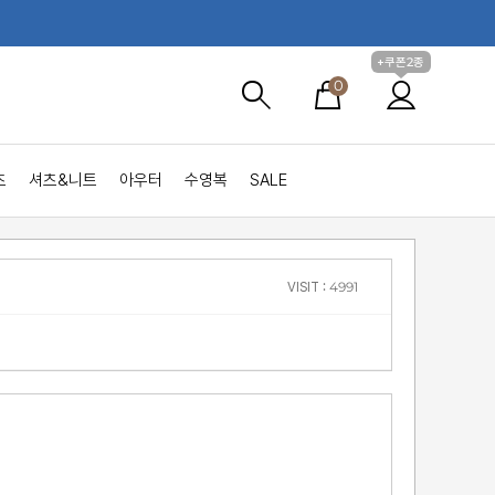
+쿠폰2종
0
츠
셔츠&니트
아우터
수영복
SALE
VISIT : 4991