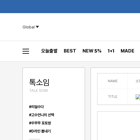
Global
오늘출발
BEST
NEW 5%
1+1
MADE
톡소임
소
NAME
TALK SOIM
TITLE
#리얼수다
#고수언니의 선택
#우쭈쭈 포토방
#D라인 뽐내기