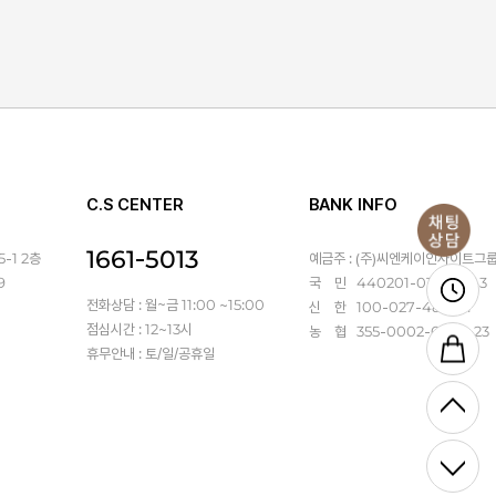
C.S CENTER
BANK INFO
1661-5013
-1 2층
예금주 : (주)씨엔케이인사이트그
9
국 민 440201-01-367143
전화상담 : 월~금 11:00 ~15:00
신 한 100-027-486931
점심시간 : 12~13시
농 협 355-0002-6470-23
휴무안내 : 토/일/공휴일