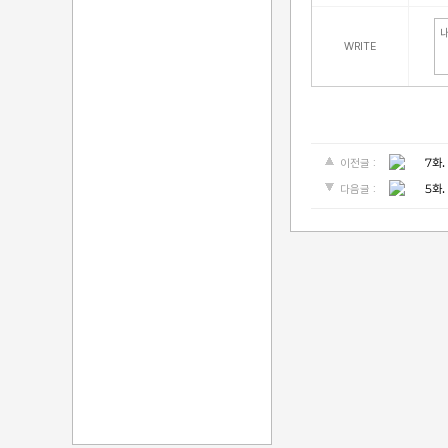
WRITE
7화.
이전글 :
5화.
다음글 :