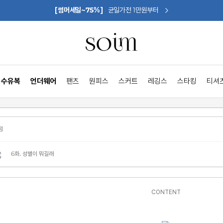
[썸머세일~75%]
균일가전 1만원부터
수유복
언더웨어
팬츠
원피스
스커트
레깅스
스타킹
티셔
임
6화. 성별이 뭐길래
CONTENT