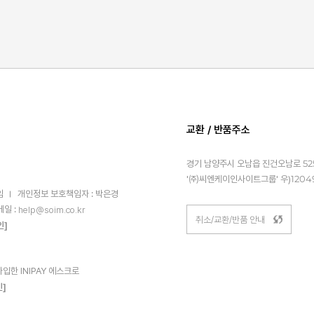
교환 / 반품주소
경기 남양주시 오남읍 진건오남로 525
'㈜씨엔케이인사이트그룹' 우)1204
임
개인정보 보호책임자 : 박은경
메일 :
help@soim.co.kr
취소/교환/반품 안내
인]
한 INIPAY 에스크로
인]