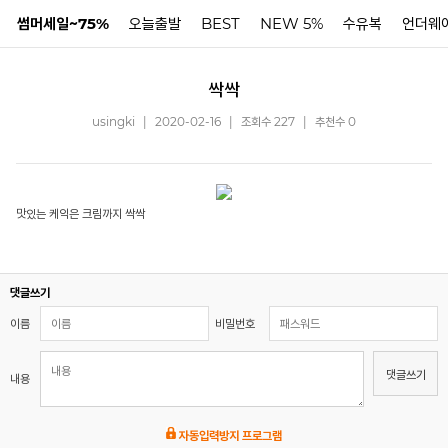
썸머세일~75%
오늘출발
BEST
NEW 5%
수유복
언더웨
싹싹
N
usingki
|
2020-02-16
|
조회수 227
|
추천수 0
맛있는 케익은 크림까지 싹싹
댓글쓰기
이름
비밀번호
댓글쓰기
내용
자동입력방지 프로그램