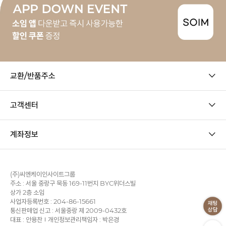
교환/반품주소
고객센터
계좌정보
(주)씨엔케이인사이트그룹
주소 : 서울 중랑구 묵동 169-11번지 BYC위더스빌
상가 2층 소임
사업자등록번호 : 204-86-15661
통신판매업 신고 : 서울중랑 제 2009-0432호
대표 : 안용찬
개인정보관리책임자 : 박은경