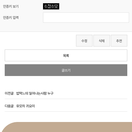
인증키 보기
인증키 입력
수정
삭제
추천
목록
글쓰기
이전글 :
밥먹느데 일어나는사람 누구
다음글 :
유모차 귀요미