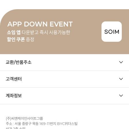
교환/반품주소
고객센터
계좌정보
(주)씨엔케이인사이트그룹
주소 : 서울 중랑구 묵동 169-11번지 BYC위더스빌
상가 2층 소임