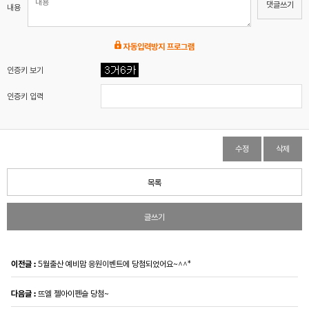
댓글쓰기
내용
자동입력방지 프로그램
인증키 보기
인증키 입력
수정
삭제
목록
글쓰기
이전글 :
5월출산 예비맘 응원이벤트에 당첨되었어요~^^*
다음글 :
뜨엘 젤아이펜슬 당첨~