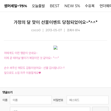
썸머세일~75%
오늘출발
BEST
NEW 5%
수유복
언더웨
가정의 달 맞이 선물이벤트 당첨되었어요~*^^*
N
coco0
|
2013-05-07
|
조회수 814
저에게도 이런 행운이 있네요~
이제 곧 태어날 별이가 복덩이인 것 같아요~ *^^*
손수 써주신 메모도 감동이었어요~ 선물 감사합니다~!!
앞으로도 소임 자주 이용할게요♥
댓글쓰기
이름
비밀번호