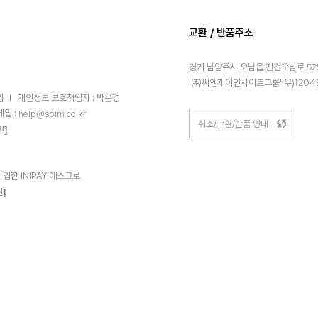
교환 / 반품주소
경기 남양주시 오남읍 진건오남로 525
'㈜씨엔케이인사이트그룹' 우)1204
임
개인정보 보호책임자 : 박은경
메일 :
help@soim.co.kr
취소/교환/반품 안내
인]
한 INIPAY 에스크로
인]