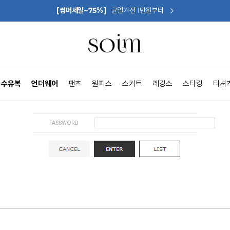
[썸머세일~75%]
균일가전 1만원부터
수유복
언더웨어
팬츠
원피스
스커트
레깅스
스타킹
티셔
PASSWORD