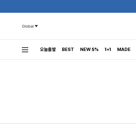
Global
오늘출발
BEST
NEW 5%
1+1
MADE