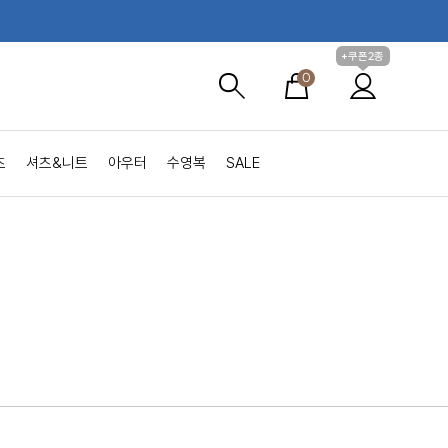
+쿠폰2종
0
츠
셔츠&니트
아우터
수영복
SALE