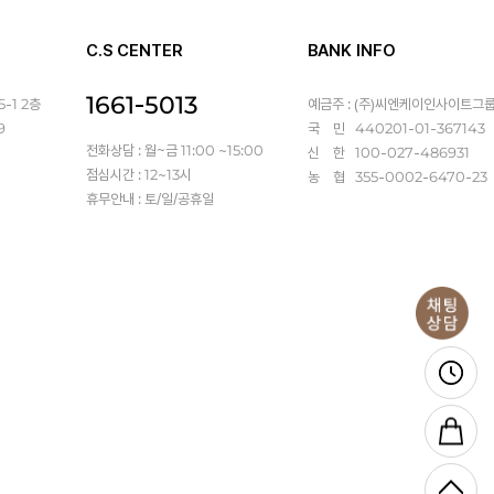
C.S CENTER
BANK INFO
1661-5013
-1 2층
예금주 : (주)씨엔케이인사이트그
9
국 민 440201-01-367143
전화상담 : 월~금 11:00 ~15:00
신 한 100-027-486931
점심시간 : 12~13시
농 협 355-0002-6470-23
휴무안내 : 토/일/공휴일