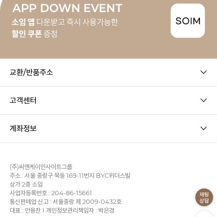
교환/반품주소
고객센터
계좌정보
(주)씨엔케이인사이트그룹
주소 : 서울 중랑구 묵동 169-11번지 BYC위더스빌
상가 2층 소임
사업자등록번호 : 204-86-15661
통신판매업 신고 : 서울중랑 제 2009-0432호
대표 : 안용찬
개인정보관리책임자 : 박은경