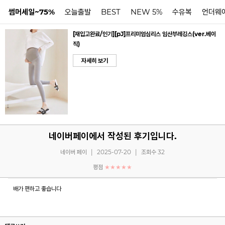
썸머세일~75%
오늘출발
BEST
NEW 5%
수유복
언더웨
[재입고완료/인기][pJ]프리미엄심리스 임산부레깅스(ver.베이
직)
N
자세히 보기
네이버페이에서 작성된 후기입니다.
네이버 페이
|
2025-07-20
|
조회수 32
평점
★★★★★
배가 편하고 좋습니다