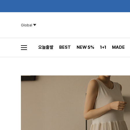
Global
오늘출발
BEST
NEW 5%
1+1
MADE