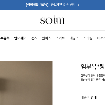
[썸머세일~75%]
균일가전 1만원부터
수유복
언더웨어
팬츠
원피스
스커트
레깅스
스타킹
티셔
임부복*
신축성이 뛰어나 활동하
임산부가 입기 좋은 낭
배송비 안내