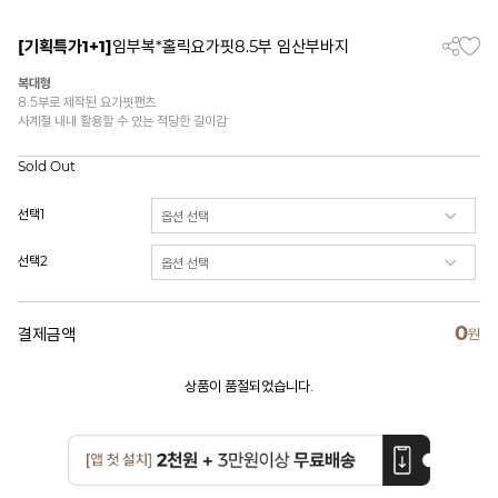
[기획특가1+1]
임부복*홀릭요가핏8.5부 임산부바지
복대형
8.5부로 제작된 요가핏팬츠
사계절 내내 활용할 수 있는 적당한 길이감
Sold Out
선택1
선택2
0
결제금액
원
상품이 품절되었습니다.