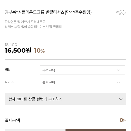
임부복*심플라운드크롭 반팔티셔츠(만삭/주수촬영)
D라인은 딱 예쁘게 드러내주고
상체는 부담 없이 슬림해보이는 반팔 크롭티!
18,400
16,500
원
10
%
색상
사이즈
함께 코디된 상품 한번에 구매하기
0
결제금액
원