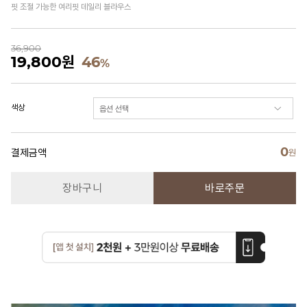
핏 조절 가능한 여리핏 데일리 블라우스
36,900
19,800
원
46
%
색상
0
결제금액
원
장바구니
바로주문