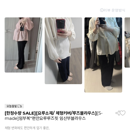
[한정수량 SALE]
[요루소재/ 체형커버/루즈블라우스]
[S-
made]임부복*편안요루루즈핏 임산부블라우스
체형 변화에도 편안하게 입기 좋은,