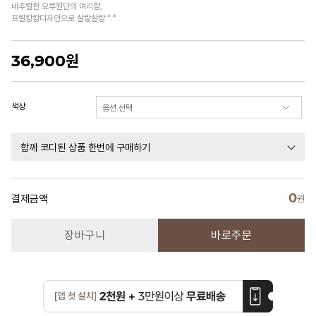
네추럴한 요루원단의 여리함,
프릴캉캉디자인으로 살랑살랑 *.*
36,900
원
색상
함께 코디된 상품 한번에 구매하기
0
결제금액
원
장바구니
바로주문