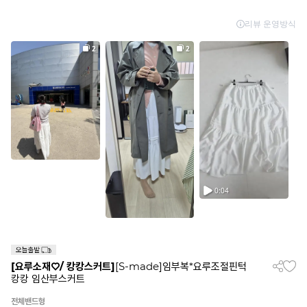
[요루소재♡/ 캉캉스커트]
[S-made]임부복*요루조절핀턱
캉캉 임산부스커트
전체밴드형