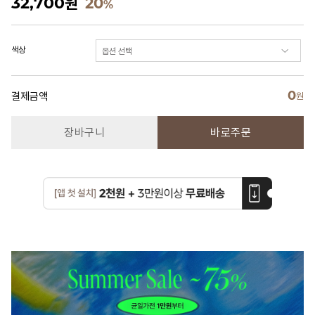
32,700
원
20
%
색상
0
결제금액
원
장바구니
바로주문