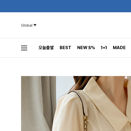
Global
오늘출발
BEST
NEW 5%
1+1
MADE