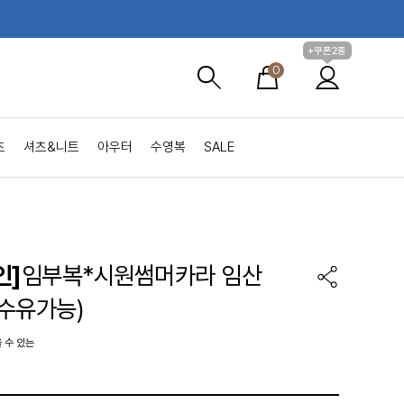
+쿠폰2종
0
츠
셔츠&니트
아우터
수영복
SALE
인]
임부복*시원썸머카라 임산
수유가능)
 수 있는