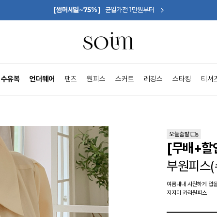
[썸머세일~75%]
균일가전 1만원부터
수유복
언더웨어
팬츠
원피스
스커트
레깅스
스타킹
티셔
[무배+할
부원피스(
여름내내 시원하게 입을
지지미 카라원피스