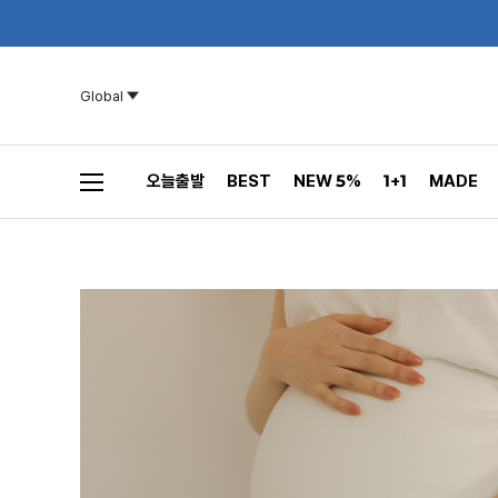
Global
오늘출발
BEST
NEW 5%
1+1
MADE