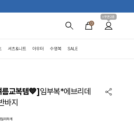
+쿠폰2종
0
츠
셔츠&니트
아우터
수영복
SALE
여름교복템💙]
임부복*에브리데
반바지
데일리하게