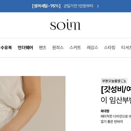
[썸머세일~75%]
균일가전 1만원부터
수유복
언더웨어
팬츠
원피스
스커트
레깅스
스타킹
티셔
[갓성비/
이 임산부
복대형
베이직한 디자인으로 
입기 좋은 반바지