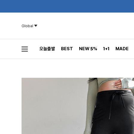
Global
오늘출발
BEST
NEW 5%
1+1
MADE