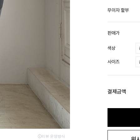
무이자 할부
판매가
색상
사이즈
결제금액
위