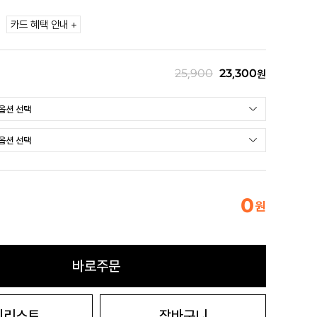
카드 혜택 안내 +
25,900
23,300
원
0
원
바로주문
시리스트
장바구니