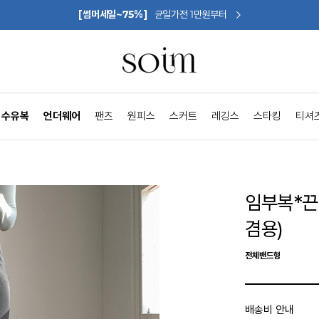
[썸머세일~75%]
균일가전 1만원부터
수유복
언더웨어
팬츠
원피스
스커트
레깅스
스타킹
티셔
임부복*끈
겸용)
전체밴드형
배송비 안내