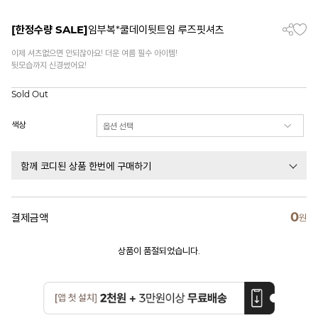
[한정수량 SALE]
임부복*쿨데이뒷트임 루즈핏셔츠
이제 셔츠없으면 안되잖아요! 더운 여름 필수 아이템!
뒷모습까지 신경썼어요!
Sold Out
색상
함께 코디된 상품 한번에 구매하기
0
결제금액
원
상품이 품절되었습니다.