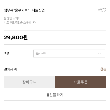
임부복*울쿠키후드 니트집업
울 혼방 소재의
니트 후드 집업을 소개합니다!
29,800
원
색상
0
결제금액
원
장바구니
바로주문
선물하기