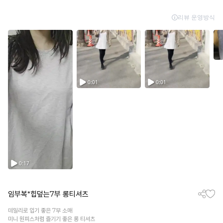
임부복*힙덮는7부 롱티셔츠
데일리로 입기 좋은 7부 소매
미니 원피스처럼 즐기기 좋은 롱 티셔츠