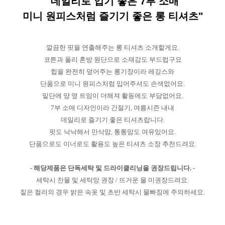
"데일리로 입기 좋은 7부 소매
미니 원피스처럼 즐기기 좋은 롱 티셔츠"
깔끔한 핏을 연출해주는 롱 티셔츠 소개할게요.
코튼과 폴리 혼방 원단으로 소재감도 부드럽구요
힙을 완전히 덮어주는 롱기장이라 레깅스와
단품으로 미니 원피스처럼 입어주셔도 손색없어요.
밑단에 양 옆 트임이 더해져 활동에도 부담없어요.
7부 소매 디자인이라 간절기, 여름시즌 내내
데일리로 즐기기 좋은 티셔츠랍니다.
핏도 낙낙해서 만삭맘, 통통맘도 여유있어요.
단품으로도 이너로도 활용도 높은 티셔츠 소장 추천드려요.
- 해당제품은 단독세탁 및 드라이클리닝을 권장드립니다. -
세탁시 찬물 및 세탁망 권장 / 뜨거운 물 미권장드려요.
짙은 컬러의 경우 밝은 속옷 및 초반 세탁시 물빠짐에 주의하세요.