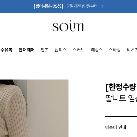
[썸머세일~75%]
균일가전 1만원부터
수유복
언더웨어
팬츠
원피스
스커트
레깅스
스타킹
티셔
[한정수량 
팔니트 임산
배송비 안내