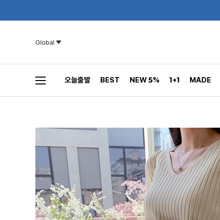
Global
오늘출발
BEST
NEW 5%
1+1
MADE