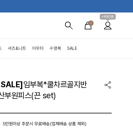
+쿠폰2종
0
츠
셔츠&니트
아우터
수영복
SALE
SALE]
임부복*쿨차르골지반
부원피스(끈 set)
5만원이상 주문시 무료배송(업체배송 상품 제외)