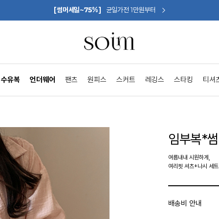
[썸머세일~75%]
균일가전 1만원부터
수유복
언더웨어
팬츠
원피스
스커트
레깅스
스타킹
티셔
임부복*썸
여름내내 시원하게,
여리핏 셔츠+나시 세트
배송비 안내