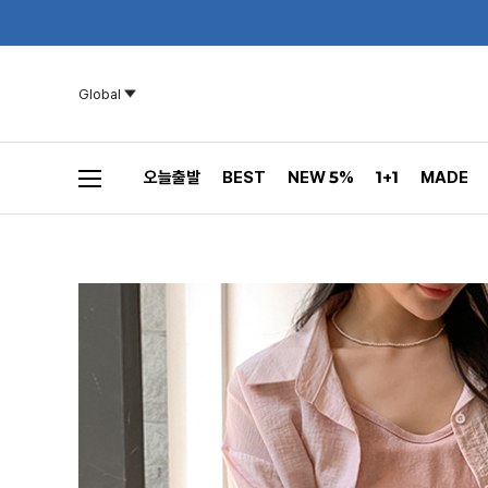
Global
오늘출발
BEST
NEW 5%
1+1
MADE