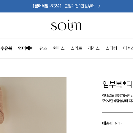
[썸머세일~75%]
균일가전 1만원부터
수유복
언더웨어
팬츠
원피스
스커트
레깅스
스타킹
티셔
임부복*
이너로도 활용가능한 se
주수&만삭촬영부터 다
배송비 안내