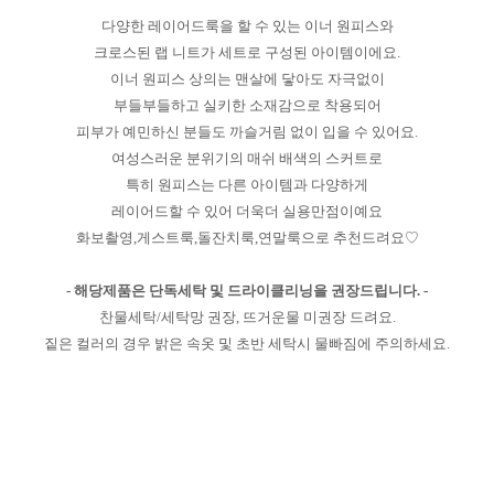
다양한 레이어드룩을 할 수 있는 이너 원피스와
크로스된 랩 니트가 세트로 구성된 아이템이에요.
이너 원피스 상의는 맨살에 닿아도 자극없이
부들부들하고 실키한 소재감으로 착용되어
피부가 예민하신 분들도 까슬거림 없이 입을 수 있어요.
여성스러운 분위기의 매쉬 배색의 스커트로
특히 원피스는 다른 아이템과 다양하게
레이어드할 수 있어 더욱더 실용만점이예요
화보촬영,게스트룩,돌잔치룩,연말룩으로 추천드려요♡
- 해당제품은 단독세탁 및 드라이클리닝을 권장드립니다. -
찬물세탁/세탁망 권장, 뜨거운물 미권장 드려요.
짙은 컬러의 경우 밝은 속옷 및 초반 세탁시 물빠짐에 주의하세요.