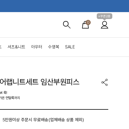
+쿠폰2종
0
츠
셔츠&니트
아우터
수영복
SALE
디어랩니트세트 임산부원피스
t 룩!
가온 연말룩까지
5만원이상 주문시 무료배송(업체배송 상품 제외)