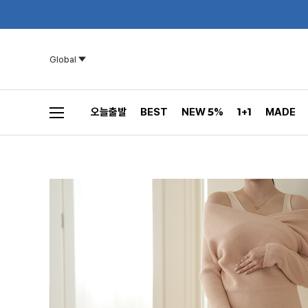
Global
오늘출발
BEST
NEW 5%
1+1
MADE