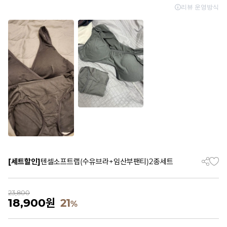
[세트할인]
텐셀소프트랩(수유브라+임산부팬티)2종세트
23,800
18,900
원
21
%