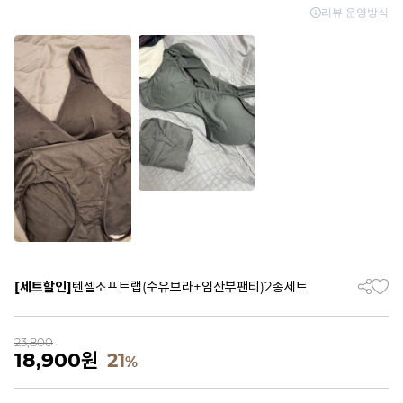
[세트할인]
텐셀소프트랩(수유브라+임산부팬티)2종세트
23,800
18,900
원
21
%