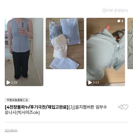
[4천장돌파✨/후기극찬/재입고완료]
[Jj]골지랩버튼 임부수
유나시(빅사이즈ok)
22,300