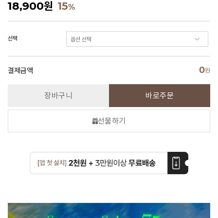
18,900
원
15
%
선택
0
결제금액
원
장바구니
바로주문
선물하기