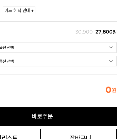
카드 혜택 안내 +
30,900
27,800
원
0
원
바로주문
시리스트
장바구니