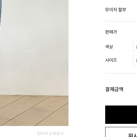
무이자 할부
판매가
색상
사이즈
결제금액
위