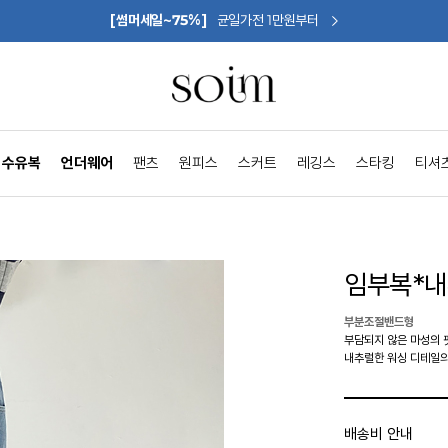
[썸머세일~75%]
균일가전 1만원부터
수유복
언더웨어
팬츠
원피스
스커트
레깅스
스타킹
티셔
임부복*
부분조절밴드형
부담되지 않은 마성의 핏
내추럴한 워싱 디테일
배송비 안내