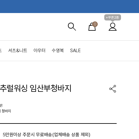
+쿠폰2종
0
츠
셔츠&니트
아우터
수영복
SALE
내추럴워싱 임산부청바지
!
의 청바지
5만원이상 주문시 무료배송(업체배송 상품 제외)