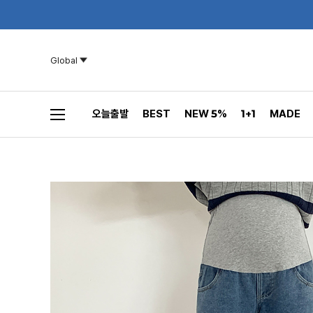
Global
오늘출발
BEST
NEW 5%
1+1
MADE