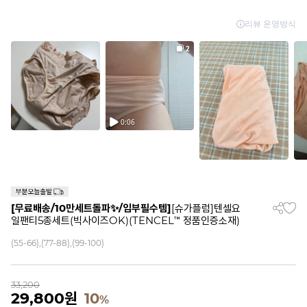
[무료배송/10만세트돌파✨/임부필수템]
[슈가플럼]텐셀요
일팬티5종세트(빅사이즈OK)(TENCEL™ 정품인증소재)
(55-66),(77-88),(99-100)
33,200
29,800
원
10
%