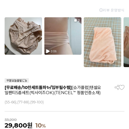
[무료배송/10만세트돌파✨/임부필수템]
[슈가플럼]텐셀요
일팬티5종세트(빅사이즈OK)(TENCEL™ 정품인증소재)
(55-66),(77-88),(99-100)
33,200
29,800
원
10
%