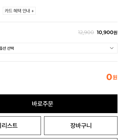
카드 혜택 안내 +
12,900
10,900
원
0
원
바로주문
시리스트
장바구니