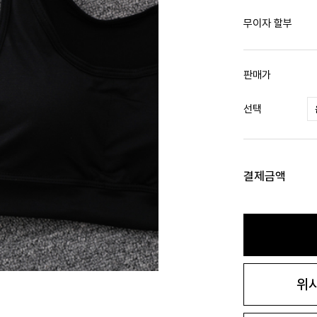
무이자 할부
판매가
선택
결제금액
위