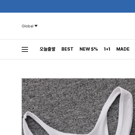
Global
오늘출발
BEST
NEW 5%
1+1
MADE