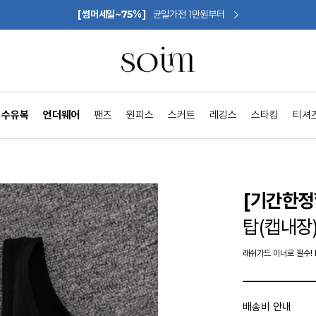
[썸머세일~75%]
균일가전 1만원부터
수유복
언더웨어
팬츠
원피스
스커트
레깅스
스타킹
티셔
[기간한정
탑(캡내장
래쉬가드 이너로 필수! 
배송비 안내