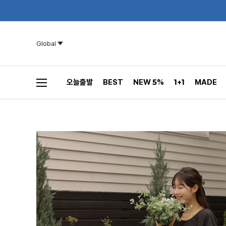
Global
오늘출발
BEST
NEW 5%
1+1
MADE