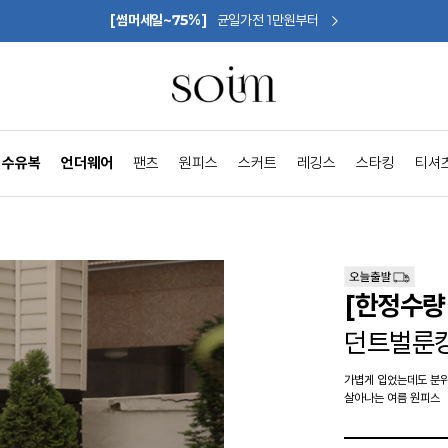
[썸머세일~75%]
균일가전 1만원부터
수유복
언더웨어
팬츠
원피스
스커트
레깅스
스타킹
티셔
[한정수량 
던트벌룬
가볍게 입었는데도 분
살아나는 여름 원피스