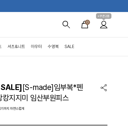
+쿠폰2종
0
츠
셔츠&니트
아우터
수영복
SALE
SALE]
[S-made]임부복*펜
캉캉지지미 임산부원피스
위기까지 자연스럽게