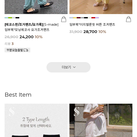
[에코스판/조거팬츠/요가룩]
[S-made]
임부복*이지벌룬핏 버튼 조거팬츠
임부복*모닝에코사 요가조거팬츠
31,900
28,700
10%
26,900
24,200
10%
리뷰
3
더보기
Best Item