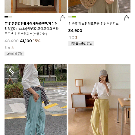
[기간한정할인]
[시어서커쿨원단/개미허
임부복*에스핀턱오픈롱 임산부원피스
리핏]
[S-made]임부복*고실고실요루라
34,900
운드넥 임산부원피스(수유가능)
리뷰
3
48,400
41,100
15%
리뷰
4