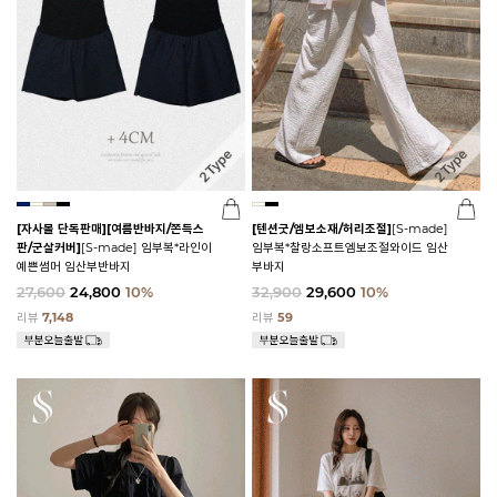
[자사몰 단독판매][여름반바지/쫀득스
[텐션굿/엠보소재/허리조절]
[S-made]
판/군살커버]
[S-made] 임부복*라인이
임부복*찰랑소프트엠보조절와이드 임산
예쁜썸머 임산부반바지
부바지
27,600
24,800
10%
32,900
29,600
10%
리뷰
7,148
리뷰
59