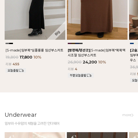
[S-made]임부복*심플롱롱 임산부스커트
[짱편해/텐션굿]
[S-made]임부복*쭉쭉맥
[고
시조절 임산부스커트
임부
19,800
17,800
10%
우스
26,900
24,200
10%
리뷰
455
36,
리뷰
4
리뷰
Underwear
more
임부와 수유맘의 체형을 고려한 언더웨어