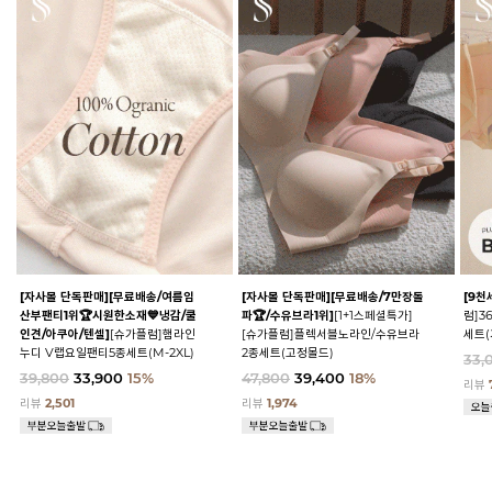
[자사몰 단독판매][무료배송/여름임
[자사몰 단독판매][무료배송/7만장돌
[9천
산부팬티1위🏆시원한소재💙냉감/쿨
파🏆/수유브라1위]
[1+1스페셜특가]
럼]3
인견/아쿠아/텐셀]
[슈가플럼]햄라인
[슈가플럼]플렉서블노라인/수유브라
세트(
누디 V랩요일팬티5종세트(M-2XL)
2종세트(고정몰드)
33,
39,800
33,900
15%
47,800
39,400
18%
리뷰
리뷰
2,501
리뷰
1,974