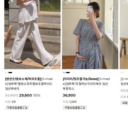
[텐션굿/엠보소재/허리조절]
[S-mad
[지지미/핏조절가능/2size]
[S-mad
[S-
e]임부복*찰랑소프트엠보조절와이드
e]임부복*조절하는지지미체크 임산
임산
임산부바지
부원피스
35,
32,900
29,600
10%
36,900
리뷰
리뷰
59
리뷰
1,001