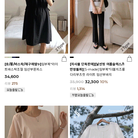
[숏/롱/바스락/재구매템✨]
임부복*라이
[자사몰 단독판매][날씬핏 여름슬랙스/1
트바스락조절 임산부원피스
만장돌파]
[S-made]임부복*더블치즈롱
다리부츠컷 라이트 임산부바지
34,600
35,900
32,300
10%
리뷰
275
리뷰
1,314