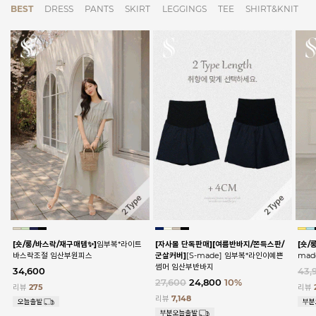
BEST
DRESS
PANTS
SKIRT
LEGGINGS
TEE
SHIRT&KNIT
[숏/롱/바스락/재구매템✨]
임부복*라이트
[자사몰 단독판매][여름반바지/쫀득스판/
[숏/
바스락조절 임산부원피스
군살커버]
[S-made] 임부복*라인이예쁜
ma
썸머 임산부반바지
34,600
43,
27,600
24,800
10%
리뷰
275
리뷰
리뷰
7,148