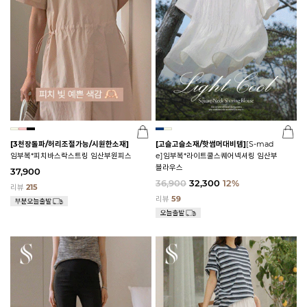
[3천장돌파/허리조절가능/시원한소재]
[고슬고슬소재/핫썸머대비템]
[S-mad
임부복*피치바스락스트링 임산부원피스
e]임부복*라이트쿨스퀘어넥셔링 임산부
블라우스
37,900
36,900
32,300
12%
리뷰
215
리뷰
59