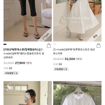
[기장선택/쫀득스판/입체형심리스]
[S-
[S-made]임부복*요루텐션스모크 임산
made]임부복*썸머스판슬릿카프리 임
부스커트
산부바지
35,900
32,300
10%
32,900
27,900
15%
리뷰
98
리뷰
83