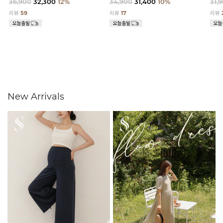
36,900
32,300
12%
34,900
31,400
10%
31,
리뷰
59
리뷰
17
리뷰
New Arrivals