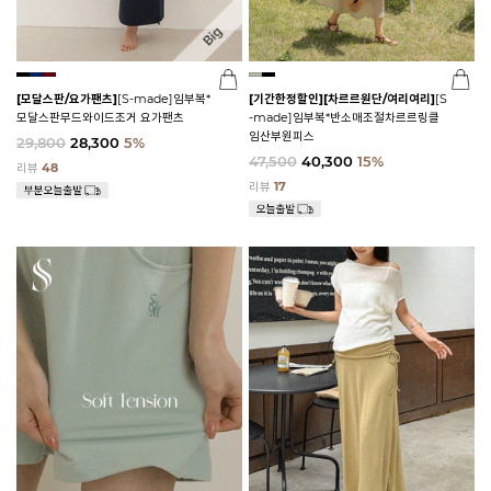
[모달스판/요가팬츠]
[S-made]임부복*
[기간한정할인]
[차르르원단/여리여리]
[S
모달스판무드와이드조거 요가팬츠
-made]임부복*반소매조절차르르링클
임산부원피스
29,800
28,300
5%
47,500
40,300
15%
리뷰
48
리뷰
17