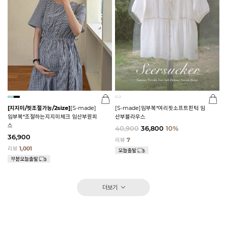
[지지미/핏조절가능/2size]
[S-made]
[S-made]임부복*여리핏소프트핀턱 임
임부복*조절하는지지미체크 임산부원피
산부블라우스
스
40,900
36,800
10%
36,900
리뷰
7
리뷰
1,001
더보기