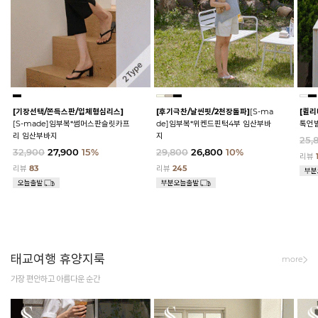
[기장선택/쫀득스판/입체형심리스]
[후기극찬/날씬핏/2천장돌파]
[S-ma
[퀼리
[S-made]임부복*썸머스판슬릿카프
de]임부복*위켄드핀턱4부 임산부바
톡언
리 임산부바지
지
25,
32,900
27,900
15%
29,800
26,800
10%
리뷰
리뷰
83
리뷰
245
태교여행 휴양지룩
more
가장 편안하고 아름다운 순간