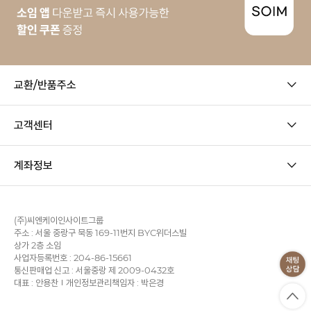
교환/반품주소
고객센터
계좌정보
(주)씨엔케이인사이트그룹
주소 : 서울 중랑구 묵동 169-11번지 BYC위더스빌
상가 2층 소임
사업자등록번호 : 204-86-15661
통신판매업 신고 : 서울중랑 제 2009-0432호
대표 : 안용찬
개인정보관리책임자 : 박은경