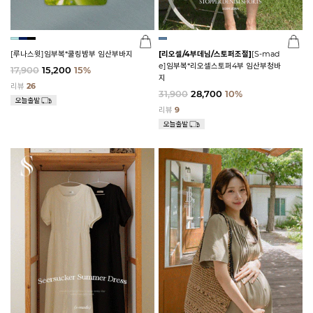
[루나스윗]임부복*쿨링밤부 임산부바지
[리오셀/4부데님/스토퍼조절]
[S-mad
e]임부복*리오셀스토퍼4부 임산부청바
17,900
15,200
15%
지
리뷰
26
31,900
28,700
10%
리뷰
9