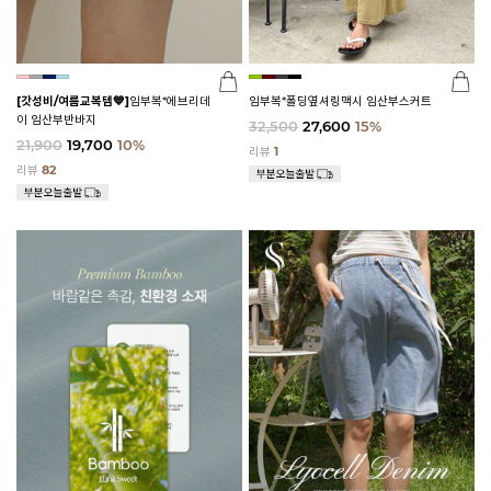
[갓성비/여름교복템💙]
임부복*에브리데
임부복*폴딩옆셔링맥시 임산부스커트
이 임산부반바지
32,500
27,600
15%
21,900
19,700
10%
리뷰
1
리뷰
82