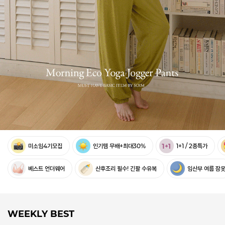
미소임4기모집
인기템 무배+최대30%
1+1 / 2종특가
베스트 언더웨어
산후조리 필수! 긴팔 수유복
임산부 여름 잠
WEEKLY BEST