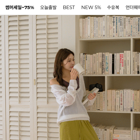
썸머세일~75%
오늘출발
BEST
NEW 5%
수유복
언더웨
N