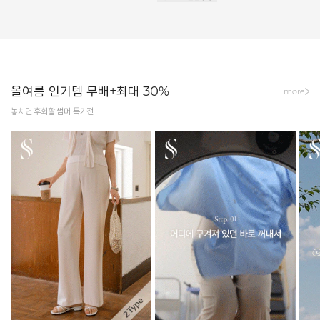
올여름 인기템 무배+최대 30%
more
놓치면 후회할 썸머 특가전