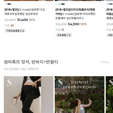
[무배+할인]
[S-made]임부복*구김
[무배+할인]
[지지미/링클프리/체형
[무배
제로차르실켓밴딩 임산부바지
커버]
[S-made]임부복*지지미펜던
벼움]
트플레어 임산부블라우스
멜빵
34,900
31,400
10%
38,200
34,300
10%
39,
리뷰
20
리뷰
13
리뷰
썸머룩의 정석, 반바지+반팔티
more
어떤 날씨에도 가볍고 쾌적하게