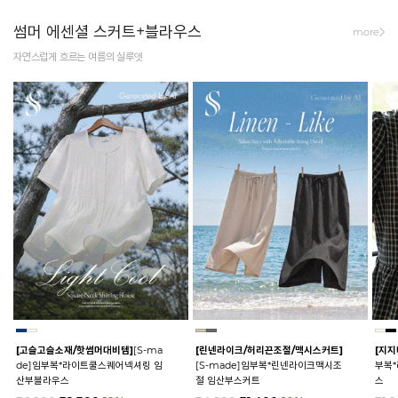
썸머 에센셜 스커트+블라우스
more
자연스럽게 흐르는 여름의 실루엣
[고슬고슬소재/핫썸머대비템]
[S-ma
[린넨라이크/허리끈조절/맥시스커트]
[지지
de]임부복*라이트쿨스퀘어넥셔링 임
[S-made]임부복*린넨라이크맥시조
부복
산부블라우스
절 임산부스커트
스