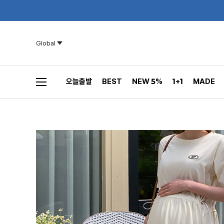
Global
오늘출발
BEST
NEW 5%
1+1
MADE