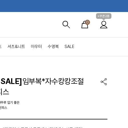
+쿠폰2종
0
츠
셔츠&니트
아우터
수영복
SALE
SALE]
임부복*자수캉캉조절
피스
뚜루 입기 좋은
원피스