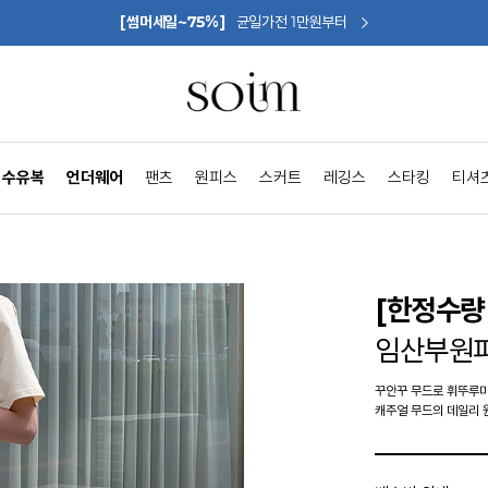
[썸머세일~75%]
균일가전 1만원부터
수유복
언더웨어
팬츠
원피스
스커트
레깅스
스타킹
티셔
[한정수량 
임산부원
꾸안꾸 무드로 휘뚜루마
캐주얼 무드의 데일리 