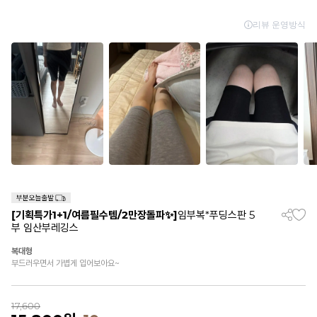
[기획특가1+1/여름필수템/2만장돌파✨]
임부복*푸딩스판 5
부 임산부레깅스
복대형
부드러우면서 가볍게 입어보아요~
17,600