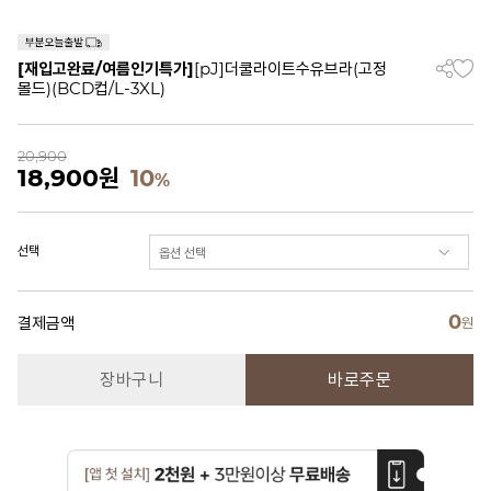
[재입고완료/여름인기특가]
[pJ]더쿨라이트수유브라(고정
몰드)(BCD컵/L-3XL)
20,900
18,900
원
10
%
선택
0
결제금액
원
장바구니
바로주문