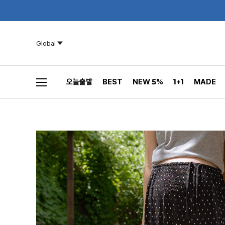
Global
오늘출발
BEST
NEW 5%
1+1
MADE