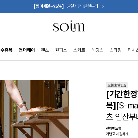
[썸머세일~75%]
균일가전 1만원부터
수유복
언더웨어
팬츠
원피스
스커트
레깅스
스타킹
티셔
[기간한정
복]
[S-
츠 임산부
전체밴드형
가볍고 시원하게,