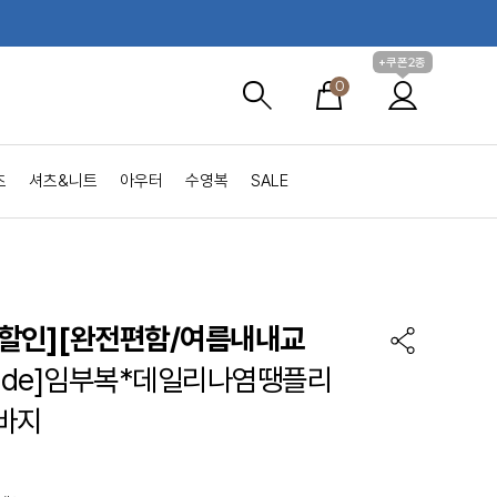
+쿠폰2종
0
츠
셔츠&니트
아우터
수영복
SALE
할인]
[완전편함/여름내내교
made]임부복*데일리나염땡플리
바지