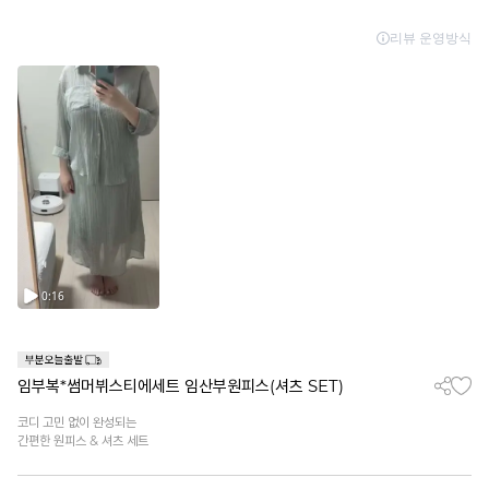
임부복*썸머뷔스티에세트 임산부원피스(셔츠 SET)
코디 고민 없이 완성되는
간편한 원피스 & 셔츠 세트